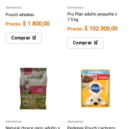
Alimentos
Alimentos
Pro Plan adulto pequeña x
Pouch whiskas
7.5 kg
$
1.800,00
Precio:
$
102.300,00
Precio:
Comprar 🛒
Comprar 🛒
Alimentos
Alimentos
Natural choice gato adulto x
Pedigree Pouch cachorro