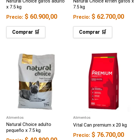
Natural Choice gatos adulto
Natural Choice kitten gatos x
x 7.5 kg
7.5 kg
$
60.900,00
$
62.700,00
Precio:
Precio:
Comprar 🛒
Comprar 🛒
Alimentos
Alimentos
Natural Choice adulto
Vital Can premium x 20 kg
pequeño x 7.5 kg
$
76.700,00
Precio:
$
40.800,00