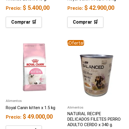
$
5.400,00
$
42.900,00
Precio:
Precio:
Comprar 🛒
Comprar 🛒
El
El
¡Oferta!
precio
precio
original
actual
era:
es:
$ 8.900,00.
$ 8.000,00.
Alimentos
Royal Canin kitten x 1.5 kg
Alimentos
NATURAL RECIPE
$
49.000,00
Precio:
DELICADOS FILETES PERRO
ADULTO CERDO x 340 g.