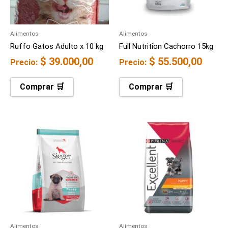
Alimentos
Alimentos
Ruffo Gatos Adulto x 10 kg
Full Nutrition Cachorro 15kg
$
39.000,00
$
55.500,00
Precio:
Precio:
Comprar 🛒
Comprar 🛒
Alimentos
Alimentos