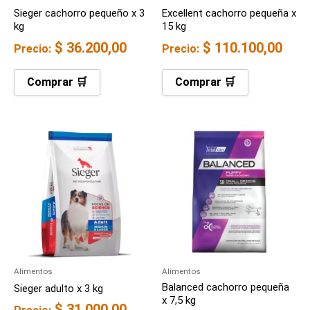
Sieger cachorro pequeño x 3
Excellent cachorro pequeña x
kg
15 kg
$
36.200,00
$
110.100,00
Precio:
Precio:
Comprar 🛒
Comprar 🛒
Alimentos
Alimentos
Balanced cachorro pequeña
Sieger adulto x 3 kg
x 7,5 kg
$
31.000,00