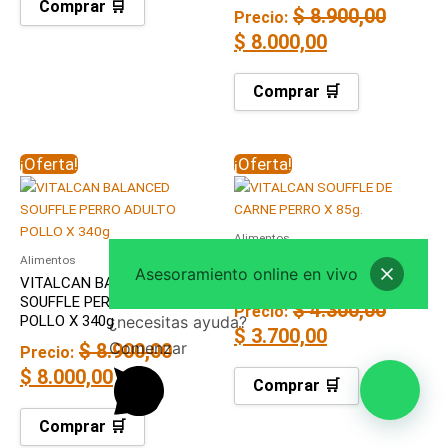
Comprar 🛒
$
8.900,00
Precio:
$
8.000,00
Comprar 🛒
El
El
El
El
¡Oferta!
¡Oferta!
precio
precio
precio
precio
original
actual
original
actual
Alimentos
era:
es:
era:
es:
VITALCAN SOUFFLE DE
Alimentos
$ 8.900,00.
$ 8.000,00.
$ 4.300,00.
$ 3.700,00.
Asesoramiento online en vivo
CARNE PERRO X 85g.
VITALCAN BALANCED
SOUFFLE PERRO ADULTO
$
4.300,00
Precio:
POLLO X 340g
¿necesitas ayuda?
$
3.700,00
Comenzar
$
8.900,00
Precio:
$
8.000,00
Comprar 🛒
Comprar 🛒