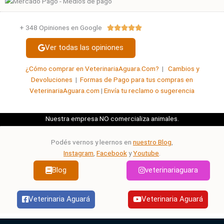
+ 348 Opiniones en Google
Valorado





con
Ver todas las opiniones
5
de
¿Cómo comprar en VeterinariaAguara.Com?
|
Cambios y
5
Devoluciones
|
Formas de Pago para tus compras en
VeterinariaAguara.com
|
Envía tu reclamo o sugerencia
Nuestra empresa NO comercializa animales.
Podés vernos y leernos en
nuestro Blog
,
Instagram
,
Facebook
y
Youtube
.
Blog
veterinariaguara
Veterinaria Aguará
Veterinaria Aguará