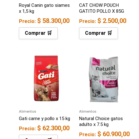
Royal Canin gato siames
CAT CHOW POUCH
x 1,5 kg
GATITO POLLO X 85G
$
58.300,00
$
2.500,00
Precio:
Precio:
Comprar 🛒
Comprar 🛒
Alimentos
Alimentos
Gati carne y pollo x 15 kg
Natural Choice gatos
adulto x 7.5 kg
$
62.300,00
Precio:
$
60.900,00
Precio: