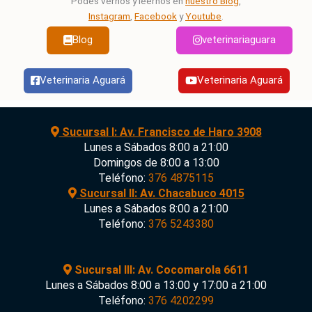
Podés vernos y leernos en
nuestro Blog
,
Instagram
,
Facebook
y
Youtube
.
Blog
veterinariaguara
Veterinaria Aguará
Veterinaria Aguará
Sucursal I: Av. Francisco de Haro 3908
Lunes a Sábados 8:00 a 21:00
Domingos de 8:00 a 13:00
Teléfono:
376 4875115
Sucursal II: Av. Chacabuco 4015
Lunes a Sábados 8:00 a 21:00
Teléfono:
376 5243380
Sucursal III: Av. Cocomarola 6611
Lunes a Sábados 8:00 a 13:00 y 17:00 a 21:00
Teléfono:
376 4202299