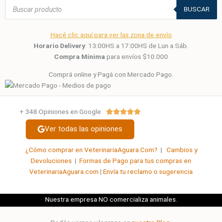
Búsqueda
de
BUSCAR
productos
Hacé clic aquí para ver las zona de envío
Horario Delivery
: 13:00HS a 17:00HS de Lun a Sáb.
Compra Mínima
para envíos $10.000
Comprá online y Pagá con Mercado Pago.
+ 348 Opiniones en Google
Valorado





con
Ver todas las opiniones
5
de
¿Cómo comprar en VeterinariaAguara.Com?
|
Cambios y
5
Devoluciones
|
Formas de Pago para tus compras en
VeterinariaAguara.com
|
Envía tu reclamo o sugerencia
Nuestra empresa NO comercializa animales.