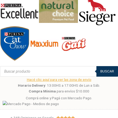
Búsqueda
de
BUSCAR
productos
Hacé clic aquí para ver las zona de envío
Horario Delivery
: 13:00HS a 17:00HS de Lun a Sáb.
Compra Mínima
para envíos $10.000
Comprá online y Pagá con Mercado Pago.
+ 348 Opiniones en Google
Valorado




