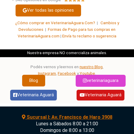
con
Ver todas las opiniones
5
de
¿Cómo comprar en VeterinariaAguara.Com?
|
Cambios y
5
Devoluciones
|
Formas de Pago para tus compras en
VeterinariaAguara.com
|
Envía tu reclamo o sugerencia
Nuestra empresa NO comercializa animales.
Podés vernos y leernos en
nuestro Blog
,
Instagram
,
Facebook
y
Youtube
.
veterinariaguara
Blog
Veterinaria Aguará
Veterinaria Aguará
Sucursal I: Av. Francisco de Haro 3908
Lunes a Sábados 8:00 a 21:00
Domingos de 8:00 a 13:00