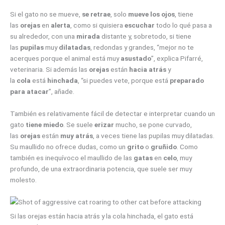
Si el gato no se mueve,
se retrae
, solo
mueve los ojos
, tiene
las
orejas
en
alerta
, como si quisiera
escuchar
todo lo qué pasa a
su alrededor, con una
mirada
distante y, sobretodo, si tiene
las
pupilas
muy
dilatadas
, redondas y grandes, “mejor no te
acerques porque el animal está muy
asustado
”, explica Pifarré,
veterinaria. Si además las
orejas
están
hacia atrás
y
la
cola
está
hinchada
, “si puedes vete, porque está
preparado
para atacar
”, añade.
También es relativamente fácil de detectar e interpretar cuando un
gato
tiene miedo
. Se suele
erizar
mucho, se pone curvado,
las
orejas
están
muy atrás
, a veces tiene las pupilas muy dilatadas.
Su maullido no ofrece dudas, como un
grito
o
gruñido
. Como
también es inequívoco el maullido de las
gatas
en
celo
, muy
profundo, de una extraordinaria potencia, que suele ser muy
molesto.
Si las orejas están hacia atrás y la cola hinchada, el gato está