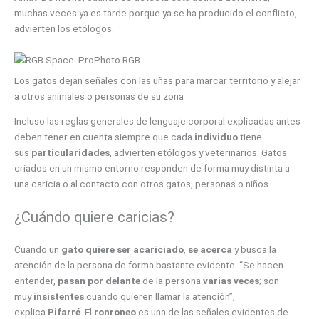
muchas veces ya es tarde porque ya se ha producido el conflicto,
advierten los etólogos.
Los gatos dejan señales con las uñas para marcar territorio y alejar
a otros animales o personas de su zona
Incluso las reglas generales de lenguaje corporal explicadas antes
deben tener en cuenta siempre que cada
individuo
tiene
sus
particularidades
, advierten etólogos y veterinarios. Gatos
criados en un mismo entorno responden de forma muy distinta a
una caricia o al contacto con otros gatos, personas o niños.
¿Cuándo quiere caricias?
Cuando un
gato quiere ser acariciado
,
se acerca
y busca la
atención de la persona de forma bastante evidente. “Se hacen
entender,
pasan por delante
de la persona
varias veces
; son
muy
insistentes
cuando quieren llamar la atención”,
explica
Pifarré
. El
ronroneo
es una de las señales evidentes de