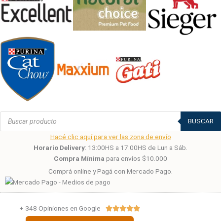
Búsqueda
de
BUSCAR
productos
Hacé clic aquí para ver las zona de envío
Horario Delivery
: 13:00HS a 17:00HS de Lun a Sáb.
Compra Mínima
para envíos $10.000
Comprá online y Pagá con Mercado Pago.
+ 348 Opiniones en Google
Valorado





con