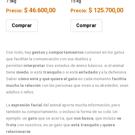
7.5kg
15 kg
$
46.600,00
$
125.700,00
Precio:
Precio:
Comprar
Comprar
Con todo, hay
gestos
y
comportamientos
comunes en los gatos
que facilitan la comunicación con sus dueños y
permiten
interpretar
tres estados de ánimo básicos: si el animal
tiene
miedo
, si está
tranquilo
o si está
enfadado
y a la defensiva.
Saber
cómo está y qué quiere el gato
en cada momento
facilita
mucho la relación
con las personas que viven a su alrededor, sean
adultos o niños.
La
expresión facial
del animal aporta mucha información, pero
también su comportamiento, o incluso la forma de su cola. Un
ejemplo: un
gato
que se acerca, que
nos busca
, que incluso
se
frota
con nosotros, es un gato que
está tranquilo
y
quiere
relacionarse
.