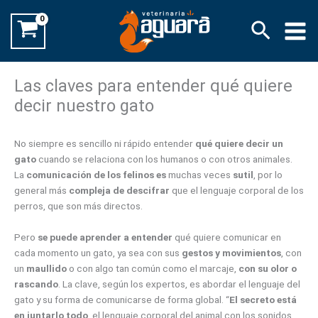
Ir
Buscar
al
contenido
Las claves para entender qué quiere
decir nuestro gato
No siempre es sencillo ni rápido entender
qué quiere decir un
gato
cuando se relaciona con los humanos o con otros animales.
La
comunicación de los felinos es
muchas veces
sutil
, por lo
general más
compleja de descifrar
que el lenguaje corporal de los
perros, que son más directos.
Pero
se puede aprender a entender
qué quiere comunicar en
cada momento un gato, ya sea con sus
gestos y movimientos
, con
un
maullido
o con algo tan común como el marcaje,
con su olor o
rascando
. La clave, según los expertos, es abordar el lenguaje del
gato y su forma de comunicarse de forma global. “
El secreto está
en juntarlo todo
, el lenguaje corporal del animal con los sonidos