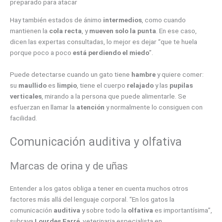
preparado para atacar
Hay también estados de ánimo
intermedios
, como cuando
mantienen la
cola recta
, y
mueven solo la punta
. En ese caso,
dicen las expertas consultadas, lo mejor es dejar “que te huela
porque poco a poco
está perdiendo el miedo
”.
Puede detectarse cuando un gato tiene
hambre
y quiere comer:
su
maullido
es
limpio
, tiene el cuerpo
relajado
y las
pupilas
verticales
, mirando a la persona que puede alimentarle. Se
esfuerzan en llamar la
atención
y normalmente lo consiguen con
facilidad.
Comunicación auditiva y olfativa
Marcas de orina y de uñas
Entender a los gatos obliga a tener en cuenta muchos otros
factores más allá del lenguaje corporal. “En los gatos la
comunicación
auditiva
y sobre todo la
olfativa
es importantísima”,
subraya
Lourdes Farré
, veterinaria especialista en