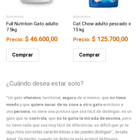
Alimentos
Alimentos
Full Nutrition Gato adulto
Cat Chow adulto pescado x
7.5kg
15 kg
$
46.600,00
$
125.700,00
Precio:
Precio:
Comprar
Comprar
¿Cuándo desea estar solo?
“Un gato
ofensivo
, territorial,
seguro
de sí mismo, que
no tiene
miedo
y que
quiere sacar de su zona a otro gato o
incluso a
una
persona
, no tiene una postura que sea fácil de distinguir; es un
gato que te
controla
, que
no te quita la mirada de encima
, pero
no tiene nada que sea muy fácil de diferenciar, es difícil que yo te
diga
mira son estas características
y las puedes distinguir
”, detalla
Amat. De hecho, cuando se detecta esta actitud defensiva,