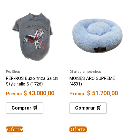
Pet Shop
Ofertas en pet-shop
PER-ROS Buzo friza Salchi
MOISES ARO SUPREME
Style talle S (1726)
(4591)
$
43.000,00
$
51.700,00
Precio:
Precio:
Comprar 🛒
Comprar 🛒
El
El
El
El
¡Oferta!
¡Oferta!