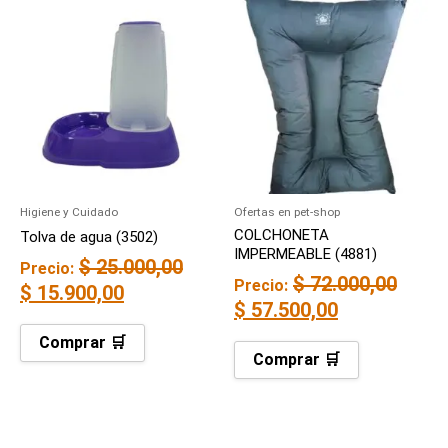
precio
precio
precio
precio
original
actual
original
actual
era:
es:
era:
es:
$ 25.000,00.
$ 15.900,00.
$ 72.000,00.
$ 57.500,00.
Higiene y Cuidado
Ofertas en pet-shop
COLCHONETA
Tolva de agua (3502)
IMPERMEABLE (4881)
$
25.000,00
Precio:
$
72.000,00
Precio:
$
15.900,00
$
57.500,00
Comprar 🛒
Comprar 🛒