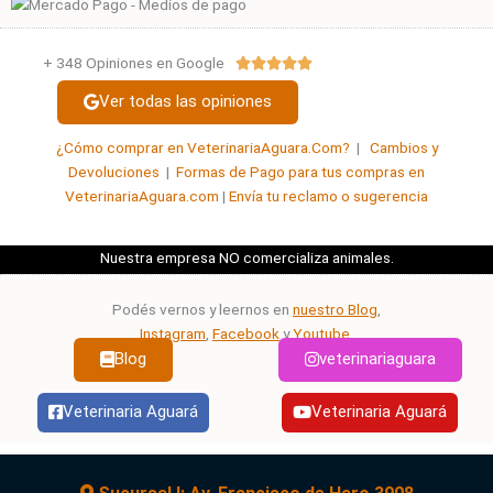
+ 348 Opiniones en Google
Valorado





con
Ver todas las opiniones
5
de
¿Cómo comprar en VeterinariaAguara.Com?
|
Cambios y
5
Devoluciones
|
Formas de Pago para tus compras en
VeterinariaAguara.com
|
Envía tu reclamo o sugerencia
Nuestra empresa NO comercializa animales.
Podés vernos y leernos en
nuestro Blog
,
Instagram
,
Facebook
y
Youtube
.
Blog
veterinariaguara
Veterinaria Aguará
Veterinaria Aguará