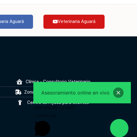
naria Aguará
Veterinaria Aguará
Clínica - Consultorio Veterinario
Zonas de Envíos Gratis y de Pago
Asesoramiento online en vivo
Centro de Ayuda para Clientes
¿necesitas ayuda?
Comenzar