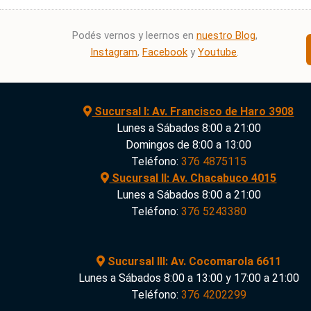
5
Podés vernos y leernos en
nuestro Blog
,
Instagram
,
Facebook
y
Youtube
.
Sucursal I: Av. Francisco de Haro 3908
Lunes a Sábados 8:00 a 21:00
Domingos de 8:00 a 13:00
Teléfono:
376 4875115
Sucursal II: Av. Chacabuco 4015
Lunes a Sábados 8:00 a 21:00
Teléfono:
376 5243380
Sucursal III: Av. Cocomarola 6611
Lunes a Sábados 8:00 a 13:00 y 17:00 a 21:00
Teléfono:
376 4202299