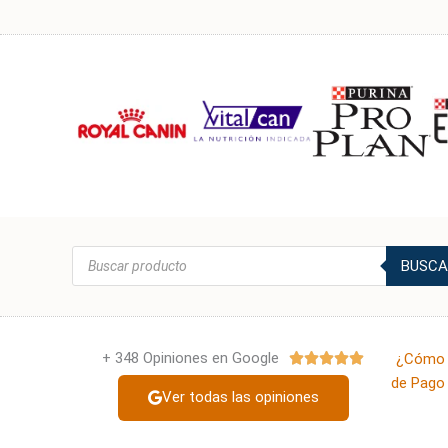
Búsqueda
BUSCA
de
productos
+ 348 Opiniones en Google
Valorado
¿Cómo 





con
de Pago 
Ver todas las opiniones
5
de