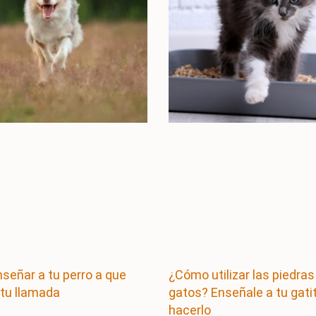
eñar a tu perro a que
¿Cómo utilizar las piedras
tu llamada
gatos? Enseñale a tu gati
hacerlo