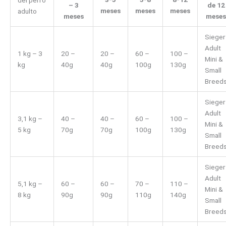
del perro
– 3
de 12
meses
meses
meses
adulto
meses
meses
Sieger
Adult
1 kg – 3
20 –
20 –
60 –
100 –
Mini &
kg
40g
40g
100g
130g
Small
Breed
Sieger
Adult
3,1 kg –
40 –
40 –
60 –
100 –
Mini &
5 kg
70g
70g
100g
130g
Small
Breed
Sieger
Adult
5,1 kg –
60 –
60 –
70 –
110 –
Mini &
8 kg
90g
90g
110g
140g
Small
Breed