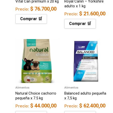
Vital Can premium x 20 kg
Royal Canin – Yorkshire
adulto x 1 kg
$
76.700,00
Precio:
$
21.600,00
Precio:
Comprar 🛒
Comprar 🛒
Alimentos
Alimentos
Natural Choice cachorro
Balanced adulto pequeña
pequeña x 7.5 kg
x 7,5 kg
$
44.000,00
$
62.400,00
Precio:
Precio: