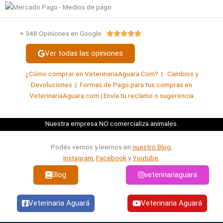
+ 348 Opiniones en Google
Valorado





con
Ver todas las opiniones
5
de
¿Cómo comprar en VeterinariaAguara.Com?
|
Cambios y
5
Devoluciones
|
Formas de Pago para tus compras en
VeterinariaAguara.com
|
Envía tu reclamo o sugerencia
Nuestra empresa NO comercializa animales.
Podés vernos y leernos en
nuestro Blog
,
Instagram
,
Facebook
y
Youtube
.
Blog
veterinariaguara
Veterinaria Aguará
Veterinaria Aguará