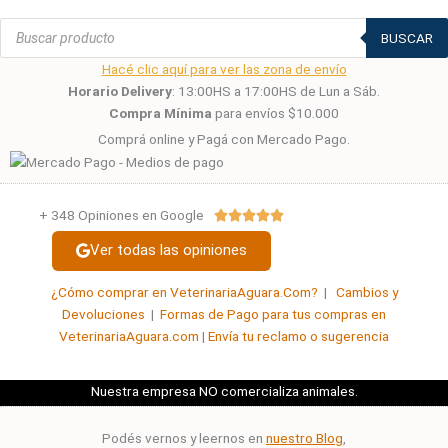
Búsqueda
de
BUSCAR
productos
Hacé clic aquí para ver las zona de envío
Horario Delivery
: 13:00HS a 17:00HS de Lun a Sáb.
Compra Mínima
para envíos $10.000
Comprá online y Pagá con Mercado Pago.
+ 348 Opiniones en Google
Valorado





con
Ver todas las opiniones
5
de
¿Cómo comprar en VeterinariaAguara.Com?
|
Cambios y
5
Devoluciones
|
Formas de Pago para tus compras en
VeterinariaAguara.com
|
Envía tu reclamo o sugerencia
Nuestra empresa NO comercializa animales.
Podés vernos y leernos en
nuestro Blog
,