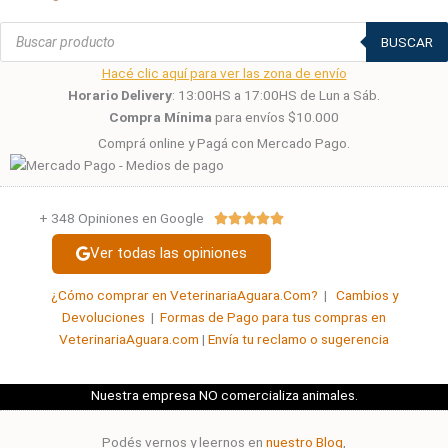
Búsqueda
de
BUSCAR
productos
Hacé clic aquí para ver las zona de envío
Horario Delivery
: 13:00HS a 17:00HS de Lun a Sáb.
Compra Mínima
para envíos $10.000
Comprá online y Pagá con Mercado Pago.
+ 348 Opiniones en Google
Valorado





con
Ver todas las opiniones
5
de
¿Cómo comprar en VeterinariaAguara.Com?
|
Cambios y
5
Devoluciones
|
Formas de Pago para tus compras en
VeterinariaAguara.com
|
Envía tu reclamo o sugerencia
Nuestra empresa NO comercializa animales.
Podés vernos y leernos en
nuestro Blog
,