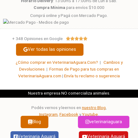
Horario Delivery
: 13:00HS a 17:00HS de Lun a Sáb.
Compra Mínima
para envíos $10.000
Comprá online y Pagá con Mercado Pago.
+ 348 Opiniones en Google
Valorado





con
Ver todas las opiniones
5
de
¿Cómo comprar en VeterinariaAguara.Com?
|
Cambios y
5
Devoluciones
|
Formas de Pago para tus compras en
VeterinariaAguara.com
|
Envía tu reclamo o sugerencia
Nuestra empresa NO comercializa animales.
Podés vernos y leernos en
nuestro Blog
,
Instagram
,
Facebook
y
Youtube
.
Blog
veterinariaguara
Veterinaria Aguará
Veterinaria Aguará