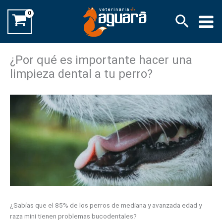
Ir
Buscar
al
contenido
¿Por qué es importante hacer una
limpieza dental a tu perro?
¿Sabías que el 85% de los perros de mediana y avanzada edad y
raza mini tienen problemas bucodentales?