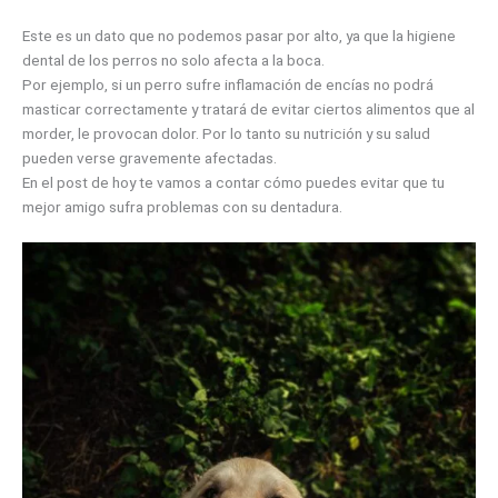
Este es un dato que no podemos pasar por alto, ya que la higiene
dental de los perros no solo afecta a la boca.
Por ejemplo, si un perro sufre inflamación de encías no podrá
masticar correctamente y tratará de evitar ciertos alimentos que al
morder, le provocan dolor. Por lo tanto su nutrición y su salud
pueden verse gravemente afectadas.
En el post de hoy te vamos a contar cómo puedes evitar que tu
mejor amigo sufra problemas con su dentadura.