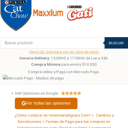
Búsqueda
de
BUSCAR
productos
Hacé clic aquí para ver las zona de envío
Horario Delivery
: 13:00HS a 17:00HS de Lun a Sáb.
Compra Mínima
para envíos $10.000
Comprá online y Pagá con Mercado Pago.
+ 348 Opiniones en Google
Valorado





con
Ver todas las opiniones
5
de
¿Cómo comprar en VeterinariaAguara.Com?
|
Cambios y
5
Devoluciones
|
Formas de Pago para tus compras en
VeterinariaAguara.com
|
Envía tu reclamo o sugerencia