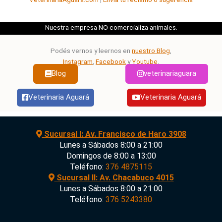
Nuestra empresa NO comercializa animales.
Podés vernos y leernos en
nuestro Blog
,
Instagram
,
Facebook
y
Youtube
.
Blog
veterinariaguara
Veterinaria Aguará
Veterinaria Aguará
Sucursal I: Av. Francisco de Haro 3908
Lunes a Sábados 8:00 a 21:00
Domingos de 8:00 a 13:00
Teléfono:
376 4875115
Sucursal II: Av. Chacabuco 4015
Lunes a Sábados 8:00 a 21:00
Teléfono:
376 5243380