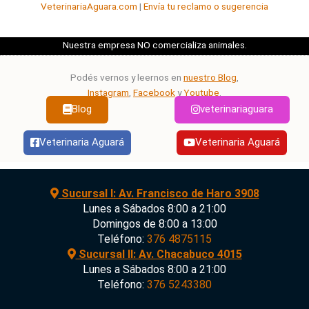
VeterinariaAguara.com
|
Envía tu reclamo o sugerencia
Nuestra empresa NO comercializa animales.
Podés vernos y leernos en
nuestro Blog
,
Instagram
,
Facebook
y
Youtube
.
Blog
veterinariaguara
Veterinaria Aguará
Veterinaria Aguará
Sucursal I: Av. Francisco de Haro 3908
Lunes a Sábados 8:00 a 21:00
Domingos de 8:00 a 13:00
Teléfono:
376 4875115
Sucursal II: Av. Chacabuco 4015
Lunes a Sábados 8:00 a 21:00
Teléfono:
376 5243380