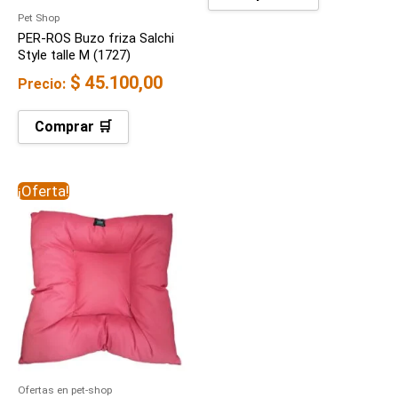
Pet Shop
PER-ROS Buzo friza Salchi
Style talle M (1727)
$
45.100,00
Precio:
Comprar 🛒
El
El
¡Oferta!
precio
precio
original
actual
era:
es:
$ 66.000,00.
$ 50.300,00.
Ofertas en pet-shop