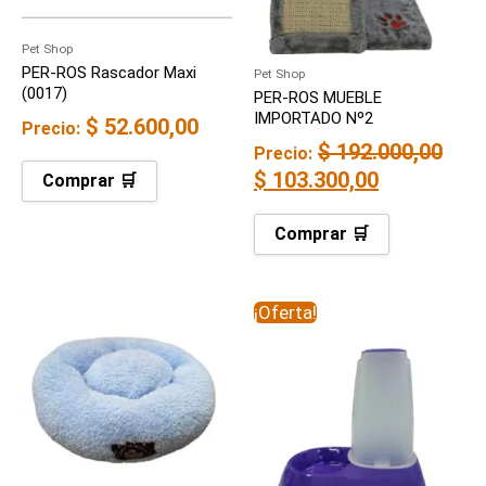
Pet Shop
PER-ROS Rascador Maxi
Pet Shop
(0017)
PER-ROS MUEBLE
IMPORTADO Nº2
$
52.600,00
Precio:
$
192.000,00
Precio:
$
103.300,00
Comprar 🛒
Comprar 🛒
El
El
¡Oferta!
precio
precio
original
actual
era:
es:
$ 25.000,00.
$ 15.900,00.