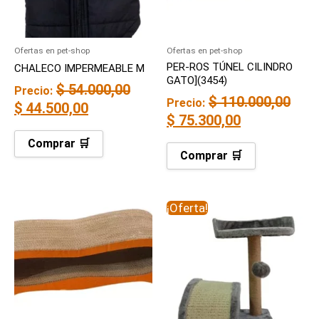
Ofertas en pet-shop
Ofertas en pet-shop
PER-ROS TÚNEL CILINDRO
CHALECO IMPERMEABLE M
GATO](3454)
$
54.000,00
Precio:
$
110.000,00
Precio:
$
44.500,00
$
75.300,00
Comprar 🛒
Comprar 🛒
El
El
¡Oferta!
precio
precio
original
actual
era:
es:
$ 192.000,00.
$ 103.300,