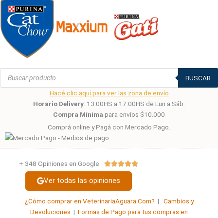
Búsqueda
de
BUSCAR
productos
Hacé clic aquí para ver las zona de envío
Horario Delivery
: 13:00HS a 17:00HS de Lun a Sáb.
Compra Mínima
para envíos $10.000
Comprá online y Pagá con Mercado Pago.
+ 348 Opiniones en Google
Valorado





con
Ver todas las opiniones
5
de
¿Cómo comprar en VeterinariaAguara.Com?
|
Cambios y
5
Devoluciones
|
Formas de Pago para tus compras en