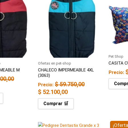
ctual
original
actual
s:
era:
es:
 44.500,00.
$ 59.750,00.
$ 52.100,00.
Pet Shop
CASITA 
p
Ofertas en pet-shop
MEABLE M
CHALECO IMPERMEABLE 4XL
Precio:
(3063)
00,00
$
59.750,00
Compr
Precio:
$
52.100,00
Comprar 🛒
l
El
¡Oferta