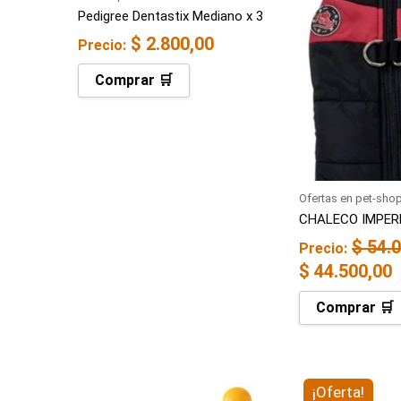
original
a
Pedigree Dentastix Mediano x 3
era:
e
$
2.800,00
Precio:
$ 54.000,00.
$
Comprar 🛒
Ofertas en pet-sho
CHALECO IMPER
$
54.0
Precio:
$
44.500,00
Comprar 🛒
El
E
¡Oferta!