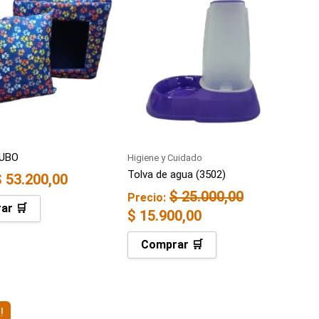
original
actual
era:
es:
$ 25.000,00.
$ 15.900,00.
CUBO
Higiene y Cuidado
Tolva de agua (3502)
$
53.200,00
$
25.000,00
Precio:
ar 🛒
$
15.900,00
Comprar 🛒
El
!