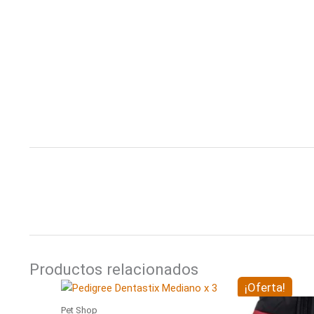
Productos relacionados
El
E
¡Oferta!
precio
p
Pet Shop