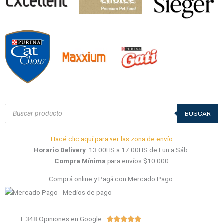
Búsqueda
de
BUSCAR
productos
Hacé clic aquí para ver las zona de envío
Horario Delivery
: 13:00HS a 17:00HS de Lun a Sáb.
Compra Mínima
para envíos $10.000
Comprá online y Pagá con Mercado Pago.
+ 348 Opiniones en Google
Valorado




