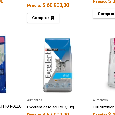
00
$
3
Precio:
$
60.900,00
Precio:
Comprar
Comprar 🛒
Alimentos
Alimentos
TITO POLLO
Excellent gato adulto 7,5 kg
Full Nutritio
$
87.000,00
$
4