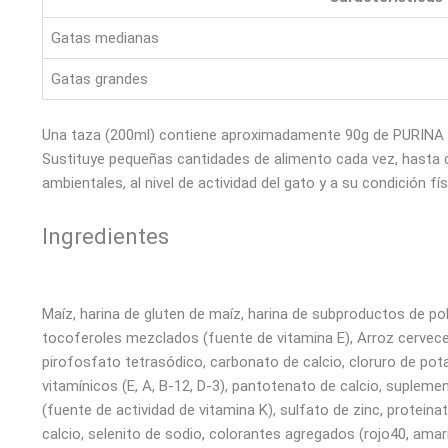
Gatas medianas
Gatas grandes
Una taza (200ml) contiene aproximadamente 90g de PURINA CA
Sustituye pequeñas cantidades de alimento cada vez, hasta
ambientales, al nivel de actividad del gato y a su condición fís
Ingredientes
Maíz, harina de gluten de maíz, harina de subproductos de po
tocoferoles mezclados (fuente de vitamina E), Arroz cervecero
pirofosfato tetrasódico, carbonato de calcio, cloruro de potas
vitamínicos (E, A, B-12, D-3), pantotenato de calcio, suplemen
(fuente de actividad de vitamina K), sulfato de zinc, protei
calcio, selenito de sodio, colorantes agregados (rojo40, amaril