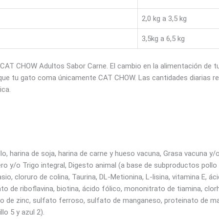
2,0 kg a 3,5 kg
3,5kg a 6,5 kg
T CHOW Adultos Sabor Carne. El cambio en la alimentación de tu g
 que tu gato coma únicamente CAT CHOW. Las cantidades diarias r
ica.
llo, harina de soja, harina de carne y hueso vacuna, Grasa vacuna y/
 y/o Trigo integral, Digesto animal (a base de subproductos pollo y
io, cloruro de colina, Taurina, DL-Metionina, L-lisina, vitamina E, 
to de riboflavina, biotina, ácido fólico, mononitrato de tiamina, clo
nato de zinc, sulfato ferroso, sulfato de manganeso, proteinato de 
lo 5 y azul 2).