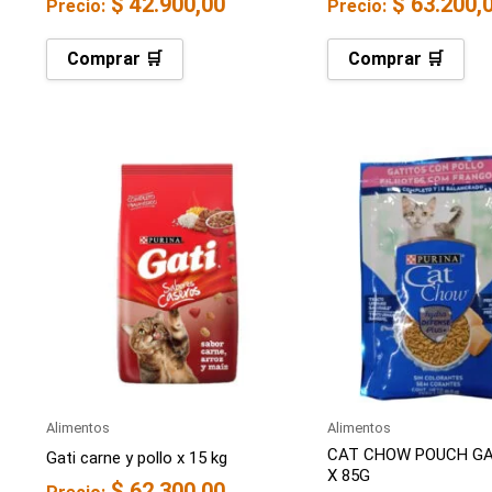
$
42.900,00
$
63.200,
Precio:
Precio:
Comprar 🛒
Comprar 🛒
Alimentos
Alimentos
CAT CHOW POUCH GA
Gati carne y pollo x 15 kg
X 85G
$
62.300,00