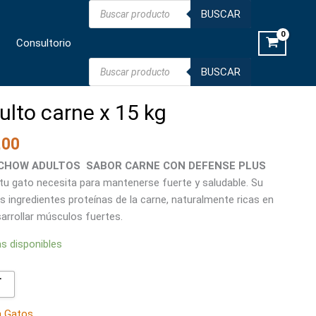
Búsqueda
carne
BUSCAR
de
productos
x
Consultorio
15
kg
Búsqueda
BUSCAR
de
cantidad
productos
lto carne x 15 kg
,00
 CHOW ADULTOS SABOR CARNE CON DEFENSE PLUS
 tu gato necesita para mantenerse fuerte y saludable. Su
s ingredientes proteínas de la carne, naturalmente ricas en
sarrollar músculos fuertes.
as disponibles

a Gatos