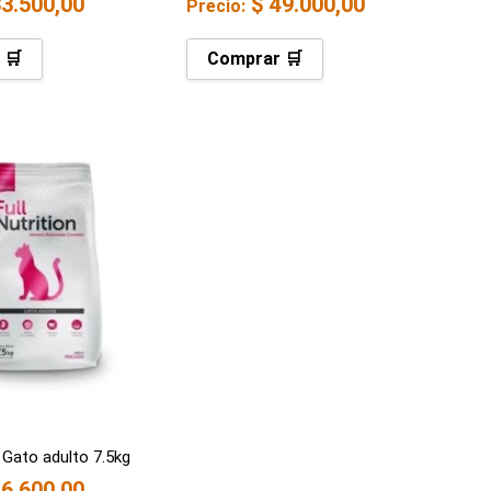
3.500,00
$
49.000,00
Precio:
 🛒
Comprar 🛒
n Gato adulto 7.5kg
6.600,00