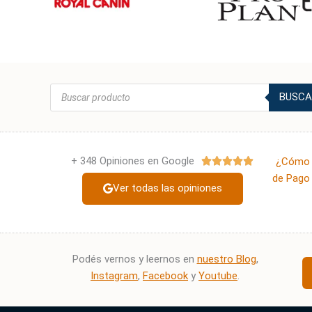
Búsqueda
BUSCA
de
productos
+ 348 Opiniones en Google
Valorado
¿Cómo 





con
de Pago 
Ver todas las opiniones
5
de
5
Podés vernos y leernos en
nuestro Blog
,
Instagram
,
Facebook
y
Youtube
.