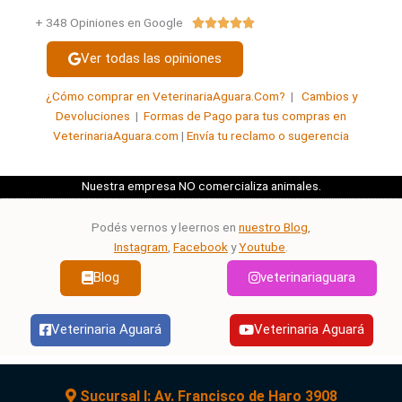
+ 348 Opiniones en Google
Valorado





con
Ver todas las opiniones
5
de
¿Cómo comprar en VeterinariaAguara.Com?
|
Cambios y
5
Devoluciones
|
Formas de Pago para tus compras en
VeterinariaAguara.com
|
Envía tu reclamo o sugerencia
Nuestra empresa NO comercializa animales.
Podés vernos y leernos en
nuestro Blog
,
Instagram
,
Facebook
y
Youtube
.
Blog
veterinariaguara
Veterinaria Aguará
Veterinaria Aguará
Sucursal I: Av. Francisco de Haro 3908