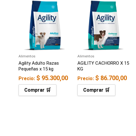
Alimentos
Alimentos
Agility Adulto Razas
AGILITY CACHORRO X 15
Pequeñas x 15 kg
KG
$
95.300,00
$
86.700,00
Precio:
Precio:
Comprar 🛒
Comprar 🛒