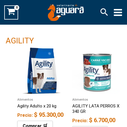
Ir
Buscar
al
contenido
AGILITY
Alimentos
Alimentos
Agility Adulto x 20 kg
AGILITY LATA PERROS X
340 GR
$
95.300,00
Precio:
$
6.700,00
Precio:
Comprar 🛒