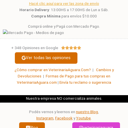
Hacé clic aquí para ver las zona de envío
Horario Delivery
: 13:00HS a 17:00HS de Lun a Sáb.
Compra Mínima
para envíos $10.000
Comprá online y Pagá con Mercado Pago.
+ 348 Opiniones en Google
Valorado





con
Ver todas las opiniones
5
de
¿Cómo comprar en VeterinariaAguara.Com?
|
Cambios y
5
Devoluciones
|
Formas de Pago para tus compras en
VeterinariaAguara.com
|
Envía tu reclamo o sugerencia
Nuestra empresa NO comercializa animales.
Podés vernos y leernos en
nuestro Blog
,
Instagram
,
Facebook
y
Youtube
.
Blog
veterinariaguara