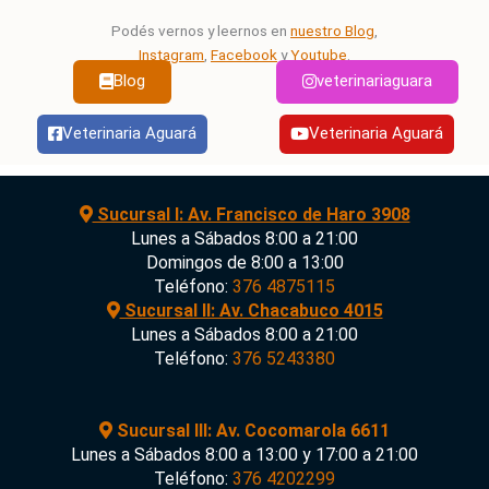
Podés vernos y leernos en
nuestro Blog
,
Instagram
,
Facebook
y
Youtube
.
Blog
veterinariaguara
Veterinaria Aguará
Veterinaria Aguará
Sucursal I: Av. Francisco de Haro 3908
Lunes a Sábados 8:00 a 21:00
Domingos de 8:00 a 13:00
Teléfono:
376 4875115
Sucursal II: Av. Chacabuco 4015
Lunes a Sábados 8:00 a 21:00
Teléfono:
376 5243380
Sucursal III: Av. Cocomarola 6611
Lunes a Sábados 8:00 a 13:00 y 17:00 a 21:00
Teléfono:
376 4202299