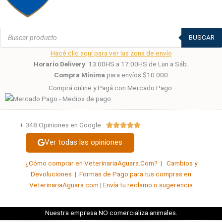
Búsqueda
de
BUSCAR
productos
Hacé clic aquí para ver las zona de envío
Horario Delivery
: 13:00HS a 17:00HS de Lun a Sáb.
Compra Mínima
para envíos $10.000
Comprá online y Pagá con Mercado Pago.
+ 348 Opiniones en Google
Valorado





con
Ver todas las opiniones
5
de
¿Cómo comprar en VeterinariaAguara.Com?
|
Cambios y
5
Devoluciones
|
Formas de Pago para tus compras en
VeterinariaAguara.com
|
Envía tu reclamo o sugerencia
Nuestra empresa NO comercializa animales.