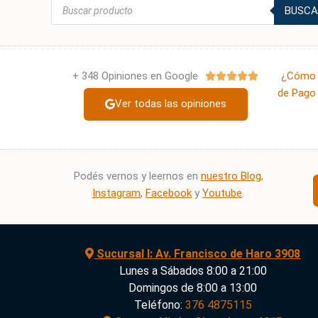
Búsqueda
BUSCA
de
productos
+ 348 Opiniones en Google
Valorado
¿Cómo 





con
de Pago 
Ver todas las opiniones
5
de
5
Podés vernos y leernos en
nuestro Blog
,
Instagram
,
Facebook
y
Youtube
.
Sucursal I: Av. Francisco de Haro 3908
Lunes a Sábados 8:00 a 21:00
Domingos de 8:00 a 13:00
Teléfono:
376 4875115