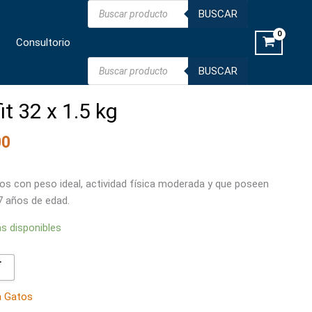
Búsqueda
32
BUSCAR
de
productos
x
Consultorio
1.5
kg
Búsqueda
BUSCAR
de
cantidad
productos
it 32 x 1.5 kg
00
os con peso ideal, actividad física moderada y que poseen
 7 años de edad.
as disponibles

a Gatos