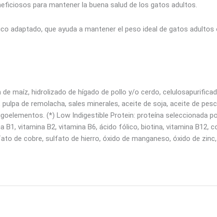
eficiosos para mantener la buena salud de los gatos adultos.
rico adaptado, que ayuda a mantener el peso ideal de gatos adultos 
 de maíz, hidrolizado de hígado de pollo y/o cerdo, celulosapurificada
eza, pulpa de remolacha, sales minerales, aceite de soja, aceite de 
oligoelementos. (*) Low Indigestible Protein: proteína seleccionada p
a B1, vitamina B2, vitamina B6, ácido fólico, biotina, vitamina B12, c
ato de cobre, sulfato de hierro, óxido de manganeso, óxido de zinc,