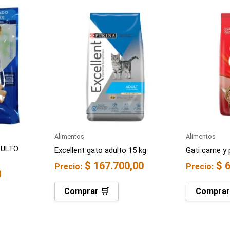
Alimentos
Alimentos
DULTO
Excellent gato adulto 15 kg
Gati carne y 
$
167.700,00
$
6
Precio:
Precio:
0
Comprar 🛒
Comprar