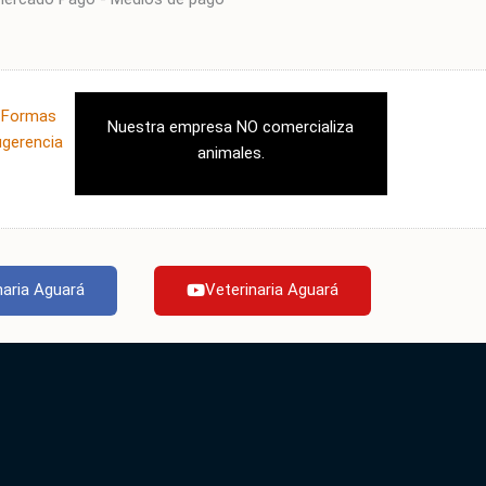
|
Formas
Nuestra empresa NO comercializa
ugerencia
animales.
naria Aguará
Veterinaria Aguará