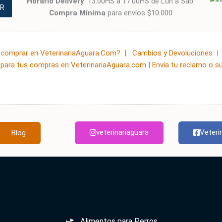
Horario Delivery
: 13:00HS a 17:00HS de Lun a Sáb.
R
Compra Mínima
para envíos $10.000
comprar en VeterinariaAguara.Com?
|
Cambios y Devoluciones
para tus compras en VeterinariaAguara.com
|
Envía tu reclamo o s
veterinariaguara
Veteri
Blog
Alimentos para Perros