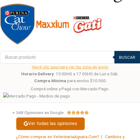
Búsqueda
de
BUSCAR
productos
Hacé clic aquí para ver las zona de envío
Horario Delivery
: 13:00HS a 17:00HS de Lun a Sáb.
Compra Mínima
para envíos $10.000
Comprá online y Pagá con Mercado Pago.
+ 348 Opiniones en Google
Valorado





con
Ver todas las opiniones
5
de
¿Cómo comprar en VeterinariaAguara.Com?
|
Cambios y
5