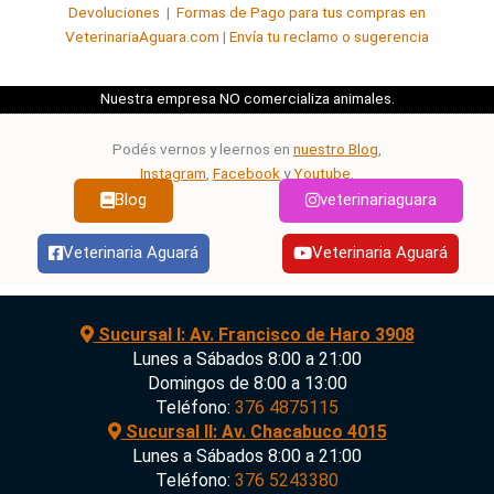
Devoluciones
|
Formas de Pago para tus compras en
VeterinariaAguara.com
|
Envía tu reclamo o sugerencia
Nuestra empresa NO comercializa animales.
Podés vernos y leernos en
nuestro Blog
,
Instagram
,
Facebook
y
Youtube
.
Blog
veterinariaguara
Veterinaria Aguará
Veterinaria Aguará
Sucursal I: Av. Francisco de Haro 3908
Lunes a Sábados 8:00 a 21:00
Domingos de 8:00 a 13:00
Teléfono:
376 4875115
Sucursal II: Av. Chacabuco 4015
Lunes a Sábados 8:00 a 21:00
Teléfono:
376 5243380