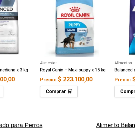
Alimentos
Alimentos
mediana x 3 kg
Royal Canin – Maxi puppy x 15 kg
Balanced 
00,00
$
223.100,00
Precio:
Precio:
Comprar 🛒
Compr
do para Perros
Alimento Bala