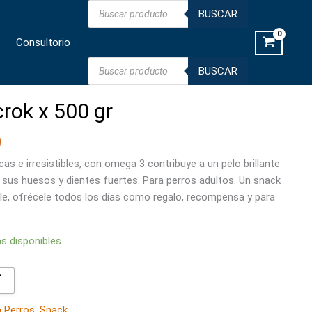
Búsqueda
500
BUSCAR
de
productos
gr
Consultorio
cantidad
Búsqueda
BUSCAR
de
productos
crok x 500 gr
0
cas e irresistibles, con omega 3 contribuye a un pelo brillante
 sus huesos y dientes fuertes. Para perros adultos. Un snack
ible, ofrécele todos los días como regalo, recompensa y para
as disponibles

a Perros
,
Snack