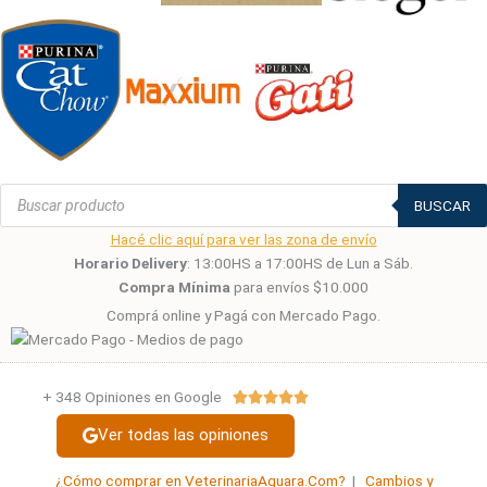
Búsqueda
de
BUSCAR
productos
Hacé clic aquí para ver las zona de envío
Horario Delivery
: 13:00HS a 17:00HS de Lun a Sáb.
Compra Mínima
para envíos $10.000
Comprá online y Pagá con Mercado Pago.
+ 348 Opiniones en Google
Valorado





con
Ver todas las opiniones
5
de
¿Cómo comprar en VeterinariaAguara.Com?
|
Cambios y