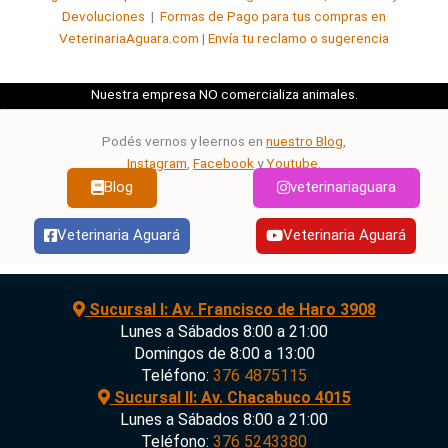
5
Devoluciones
|
Formas de Pago para tus compras en
VeterinariaAguara.com
|
Envía tu reclamo o sugerencia
Nuestra empresa NO comercializa animales.
Podés vernos y leernos en
nuestro Blog
,
Instagram
,
Facebook
y
Youtube
.
Blog
veterinariaguara
Veterinaria Aguará
Veterinaria Aguará
Sucursal I: Av. Francisco de Haro 3908
Lunes a Sábados 8:00 a 21:00
Domingos de 8:00 a 13:00
Teléfono:
376 4875115
Sucursal II: Av. Chacabuco 4015
Lunes a Sábados 8:00 a 21:00
Teléfono:
376 5243380