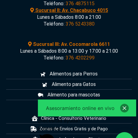
Teléfono:
376 4875115
Sucursal II: Av. Chacabuco 4015
Lunes a Sábados 8:00 a 21:00
Teléfono:
376 5243380
Sucursal III: Av. Cocomarola 6611
Lunes a Sábados 8:00 a 13:00 y 17:00 a 21:00
Teléfono:
376 4202299
Alimentos para Perros
Alimento para Gatos
Alimento para mascotas
Pet Shop
Asesoramiento online en vivo
Clínica - Consultorio Veterinario
¿necesitas ayuda?
Comenzar
Zonas de Envíos Gratis y de Pago