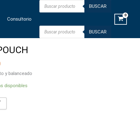
Búsqueda
cantidad
BUSCAR
de
productos
Consultorio
Búsqueda
BUSCAR
de
productos
POUCH
0
o y balanceado
as disponibles
