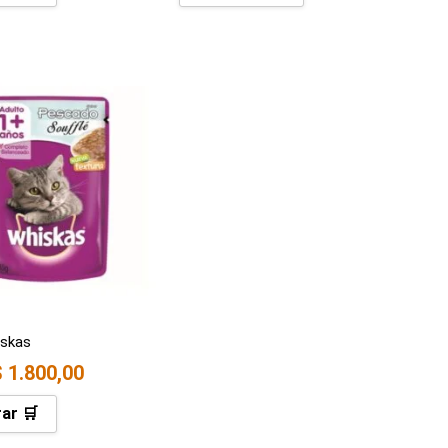
iskas
$
1.800,00
ar 🛒