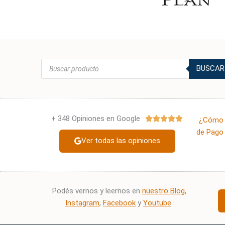
Búsqueda
BUSCAR
de
productos
+ 348 Opiniones en Google
Valorado





¿Cómo 
con
de Pago 
Ver todas las opiniones
5
de
5
Podés vernos y leernos en
nuestro Blog
,
Instagram
,
Facebook
y
Youtube
.