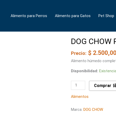
Alimento para Perros
Alimento para Gatos
Pet Shop
DOG CHOW 
DOG
CHOW
$
2.500,0
POUCH
Precio:
cantidad
Alimento húmedo complet
Disponibilidad:
Existenci
Comprar 
Alimentos
Marca:
DOG CHOW