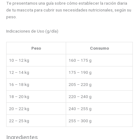
Te presentamos una guía sobre cómo establecer la ración diaria
de tu mascota para cubrir sus necesidades nutricionales, según su
peso.
Indicaciones de Uso (g/día)
Peso
Consumo
10 – 12 kg
160 – 175 g
12 – 14 kg
175 – 190 g
16 – 18 kg
205 – 220 g
18 – 20 kg
220 – 240 g
20 – 22 kg
240 – 255 g
22 – 25 kg
255 – 300 g
Ingredientes