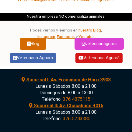
Nuestra empresa NO comercializa animales.
Podés vernos y leernos en
nuestro Blog
,
Instagram
,
Facebook
y
Youtube
.
Blog
veterinariaguara
Veterinaria Aguará
Veterinaria Aguará
Sucursal I: Av. Francisco de Haro 3908
Lunes a Sábados 8:00 a 21:00
Domingos de 8:00 a 13:00
Teléfono:
376 4875115
Sucursal II: Av. Chacabuco 4015
Lunes a Sábados 8:00 a 21:00
Teléfono:
376 5243380