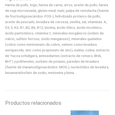
Harina de pollo, trigo, harina de carne, arroz, aceite de pollo, harina
de soja micronizada, gluten meal, maíz, pulpa de remolacha (fuente
de fructooligosacáridos -FOS-), hidrolizado proteico de pollo,
aceite de pescado, levadura de cerveza, zeolita, sal, vitaminas: A,
D3, E, K3, B1, B2, B6, B12, biotina, ácido fólico, ácido nicotínico,
ácido pantoténico, vitamina C, minerales inorgánicos (iodato de
calcio, sulfato ferroso, óxido manganoso), minerales quelados
(cobre como metioninato de cobre, selenio como levadura
enriquecida, zinc como propionato de zinc), inulina, colina, extracto
de Yucca schidigera, antioxidantes (extracto de romero, BHA,
BHT) y polifenoles, sorbato de potasio, paredes de levadura
(fuente de mananooligosacáridos -MOS-), nucleótidos de levadura,
hexametafosfato de sodio, metionina y lisina.
Productos relacionados