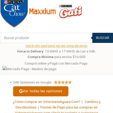
Búsqueda
de
BUSCAR
productos
Hacé clic aquí para ver las zona de envío
Horario Delivery
: 13:00HS a 17:00HS de Lun a Sáb.
Compra Mínima
para envíos $10.000
Comprá online y Pagá con Mercado Pago.
+ 348 Opiniones en Google
Valorado





con
Ver todas las opiniones
5
de
¿Cómo comprar en VeterinariaAguara.Com?
|
Cambios y
5
Devoluciones
|
Formas de Pago para tus compras en
VeterinariaAguara.com
|
Envía tu reclamo o sugerencia