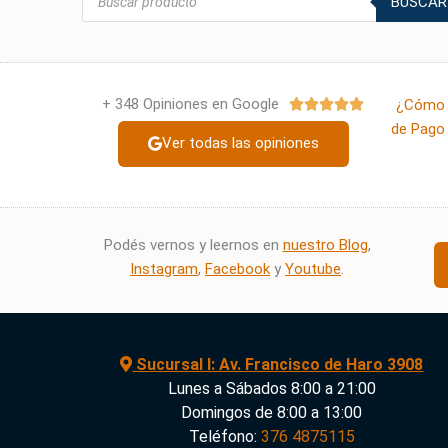
BUSCAR
de
productos
+ 348 Opiniones en Google
Valorado
¿Cómo 





con
de Pago 
Ver todas las opiniones
5
de
5
Podés vernos y leernos en
nuestro Blog
,
Instagram
,
Facebook
y
Youtube
.
Sucursal I: Av. Francisco de Haro 3908
Lunes a Sábados 8:00 a 21:00
Domingos de 8:00 a 13:00
Teléfono:
376 4875115