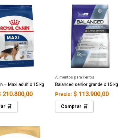
Alimentos para Perros
n – Maxi adult x 15 kg
Balanced senior grande x 15 kg
$
210.800,00
$
113.900,00
Precio:
ar 🛒
Comprar 🛒