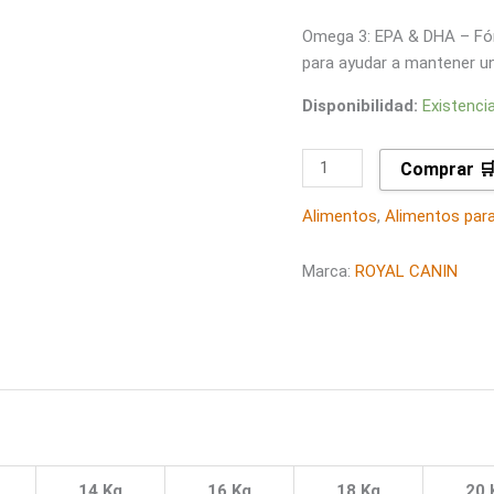
Omega 3: EPA & DHA – Fó
para ayudar a mantener una
Disponibilidad:
Existenci
Comprar 
Alimentos
,
Alimentos par
Marca:
ROYAL CANIN
14 Kg
16 Kg
18 Kg
20 