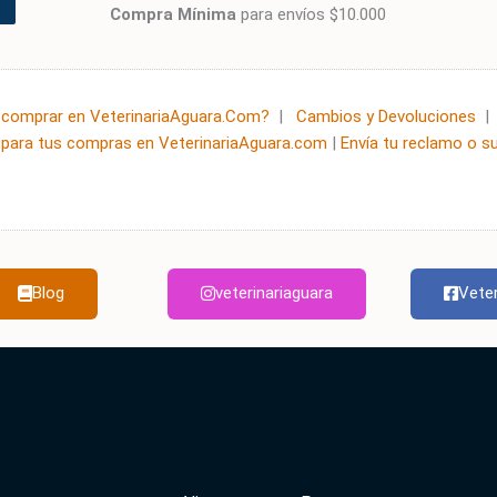
Compra Mínima
para envíos $10.000
comprar en VeterinariaAguara.Com?
|
Cambios y Devoluciones
para tus compras en VeterinariaAguara.com
|
Envía tu reclamo o s
Blog
veterinariaguara
Veter