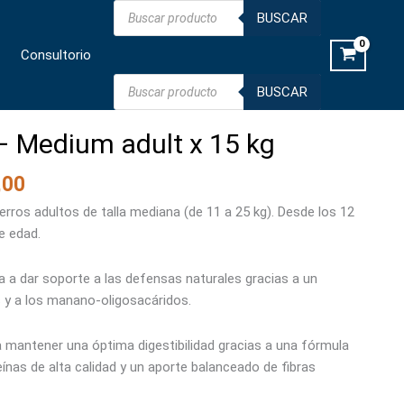
Búsqueda
Medium
BUSCAR
de
productos
adult
Consultorio
x
15
Búsqueda
BUSCAR
de
kg
productos
cantidad
– Medium adult x 15 kg
,00
rros adultos de talla mediana (de 11 a 25 kg). Desde los 12
e edad.
 a dar soporte a las defensas naturales gracias a un
 y a los manano-oligosacáridos.
 a mantener una óptima digestibilidad gracias a una fórmula
eínas de alta calidad y un aporte balanceado de fibras