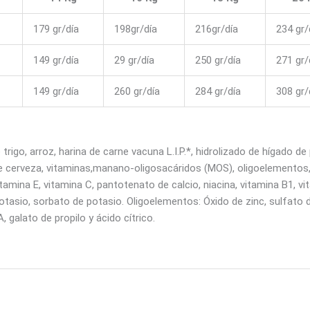
179 gr/día
198gr/día
216gr/día
234 gr/
149 gr/día
29 gr/día
250 gr/día
271 gr/
149 gr/día
260 gr/día
284 gr/día
308 gr/
trigo, arroz, harina de carne vacuna L.I.P.*, hidrolizado de hígado d
de cerveza, vitaminas,manano-oligosacáridos (MOS), oligoelementos, t
tamina E, vitamina C, pantotenato de calcio, niacina, vitamina B1, vi
e potasio, sorbato de potasio. Oligoelementos: Óxido de zinc, sulfato
 galato de propilo y ácido cítrico.