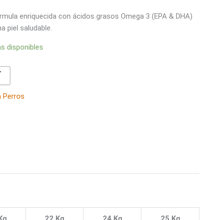
rmula enriquecida con ácidos grasos Omega 3 (EPA & DHA)
 piel saludable.
as disponibles

a Perros
Kg
22 Kg
24 Kg
25 Kg