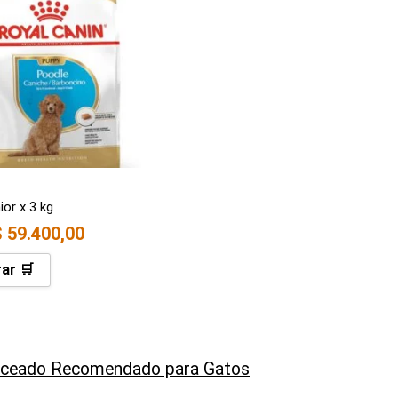
ior x 3 kg
$
59.400,00
ar 🛒
nceado Recomendado para Gatos