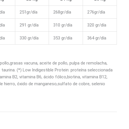
día
251gr/día
268gr/día
276gr/día
día
291 gr/día
310 gr/día
320 gr/día
día
330 gr/día
353 gr/día
364 gr/día
e pollo,grasas vacuna, aceite de pollo, pulpa de remolacha,
aurina. (*) Low Indigestible Protein: proteína seleccionada
tamina B2, vitamina B6, ácido fólico,biotina, vitamina B12,
 de hierro, óxido de manganeso,sulfato de cobre, selenio