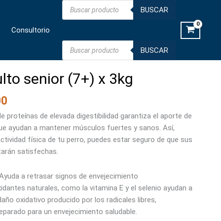
Búsqueda
(7+)
BUSCAR
de
productos
x
Consultorio
3kg
cantidad
Búsqueda
BUSCAR
de
productos
lto senior (7+) x 3kg
00
de proteínas de elevada digestibilidad garantiza el aporte de
ue ayudan a mantener músculos fuertes y sanos. Así,
actividad física de tu perro, puedes estar seguro de que sus
arán satisfechas.
Ayuda a retrasar signos de envejecimiento
xidantes naturales, como la vitamina E y el selenio ayudan a
año oxidativo producido por los radicales libres,
reparado para un envejecimiento saludable.