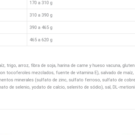
170 a 310 g
310 a 390 g
390 a 465 g
465 a 620 g
z, trigo, arroz, fibra de soja, harina de carne y hueso vacuna, glute
on tocoferoles mezclados, fuente de vitamina E), salvado de maíz, in
plementos minerales (sulfato de zinc, sulfato ferroso, sulfato de co
o de selenio, yodato de calcio, selenito de sódio), sal, DL-metionina