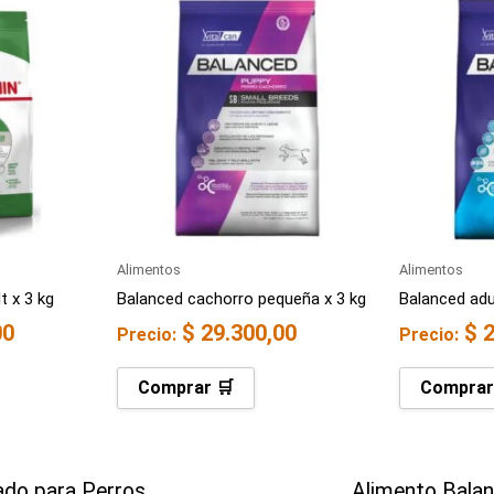
Alimentos
Alimentos
t x 3 kg
Balanced cachorro pequeña x 3 kg
Balanced adu
00
$
29.300,00
$
2
Precio:
Precio:
Comprar 🛒
Comprar
do para Perros
Alimento Bala