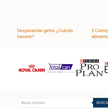
Desparasitar gatos ¿Cuándo
5 Consej
hacerlo?
alimento
Búsqueda
BUSCA
de
productos