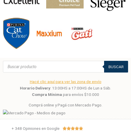
Búsqueda
de
BUSCAR
productos
Hacé clic aquí para ver las zona de envío
Horario Delivery
: 13:00HS a 17:00HS de Lun a Sáb.
Compra Mínima
para envíos $10.000
Comprá online y Pagá con Mercado Pago.
+ 348 Opiniones en Google
Valorado




