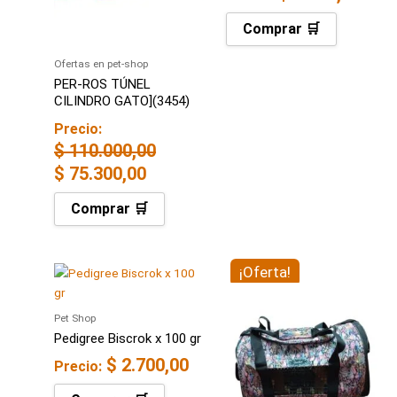
Comprar 🛒
Ofertas en pet-shop
PER-ROS TÚNEL
CILINDRO GATO](3454)
Precio:
$
110.000,00
$
75.300,00
Comprar 🛒
El
¡Oferta!
El
precio
precio
original
actual
Pet Shop
Pedigree Biscrok x 100 gr
era:
es:
$
2.700,00
$ 145.000,00.
$ 111.80
Precio: