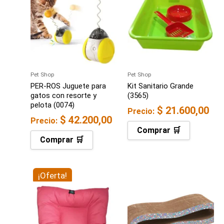
Pet Shop
Pet Shop
PER-ROS Juguete para
Kit Sanitario Grande
gatos con resorte y
(3565)
pelota (0074)
$
21.600,00
Precio:
$
42.200,00
Precio:
Comprar 🛒
Comprar 🛒
El
¡Oferta!
El
precio
precio
original
actual
era:
es: