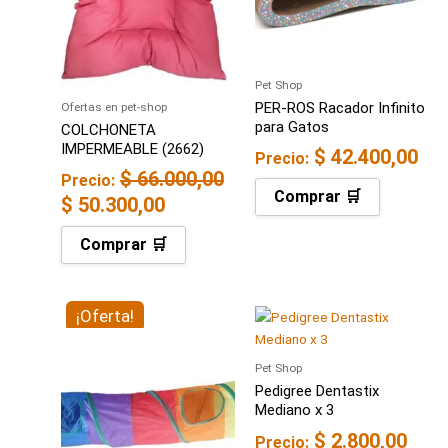
$ 66.000,00.
$ 50.300,00.
Pet Shop
PER-ROS Racador Infinito
Ofertas en pet-shop
para Gatos
COLCHONETA
IMPERMEABLE (2662)
$
42.400,00
Precio:
$
66.000,00
Precio:
Comprar 🛒
$
50.300,00
Comprar 🛒
El
¡Oferta!
El
precio
precio
original
actual
Pet Shop
Pedigree Dentastix
era:
es:
Mediano x 3
$ 110.000,00.
$ 75.300,00.
$
2.800,00
Precio: