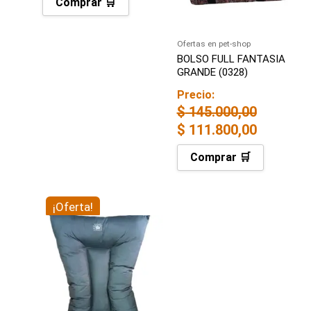
Comprar 🛒
Ofertas en pet-shop
BOLSO FULL FANTASIA
GRANDE (0328)
Precio:
$
145.000,00
$
111.800,00
Comprar 🛒
El
¡Oferta!
El
precio
precio
original
actual
era:
es:
$ 72.000,00.
$ 57.500,00.