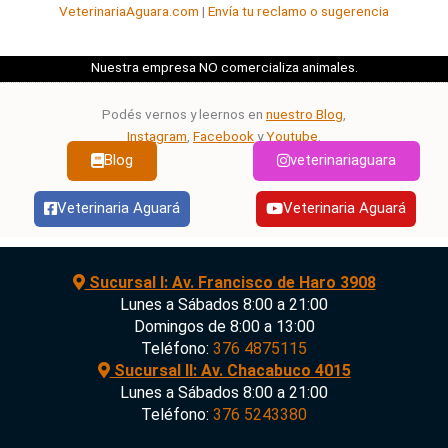
VeterinariaAguara.com
|
Envía tu reclamo o sugerencia
Nuestra empresa NO comercializa animales.
Podés vernos y leernos en
nuestro Blog
,
Instagram
,
Facebook
y
Youtube
.
Blog
veterinariaguara
Veterinaria Aguará
Veterinaria Aguará
Sucursal I: Av. Francisco de Haro 3908
Lunes a Sábados 8:00 a 21:00
Domingos de 8:00 a 13:00
Teléfono:
376 4875115
Sucursal II: Av. Chacabuco 4015
Lunes a Sábados 8:00 a 21:00
Teléfono:
376 5243380