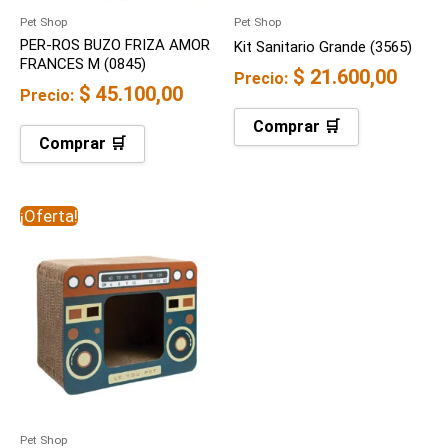
Pet Shop
Pet Shop
PER-ROS BUZO FRIZA AMOR
Kit Sanitario Grande (3565)
FRANCES M (0845)
$
21.600,00
Precio:
$
45.100,00
Precio:
Comprar 🛒
Comprar 🛒
El
El
¡Oferta!
precio
precio
original
actual
era:
es:
$ 74.300,00.
$ 65.000,00.
Pet Shop