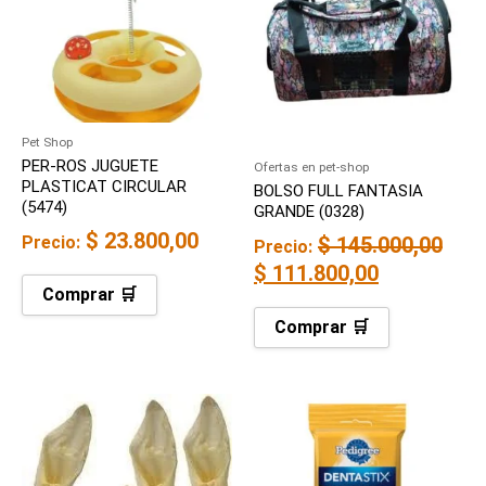
era:
es:
$ 145.000,00.
$ 111.800,
Pet Shop
PER-ROS JUGUETE
Ofertas en pet-shop
PLASTICAT CIRCULAR
BOLSO FULL FANTASIA
(5474)
GRANDE (0328)
$
23.800,00
Precio:
$
145.000,00
Precio:
$
111.800,00
Comprar 🛒
Comprar 🛒