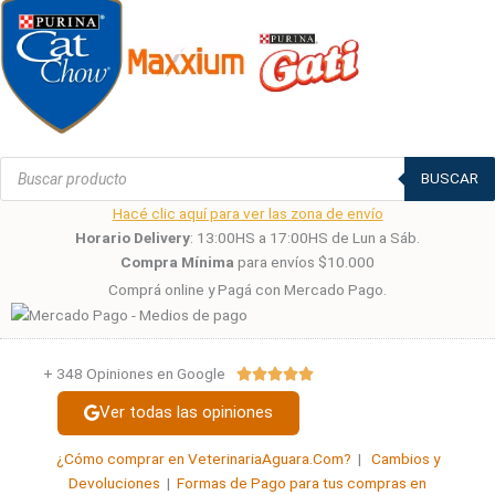
Búsqueda
de
BUSCAR
productos
Hacé clic aquí para ver las zona de envío
Horario Delivery
: 13:00HS a 17:00HS de Lun a Sáb.
Compra Mínima
para envíos $10.000
Comprá online y Pagá con Mercado Pago.
+ 348 Opiniones en Google
Valorado





con
Ver todas las opiniones
5
de
¿Cómo comprar en VeterinariaAguara.Com?
|
Cambios y
5
Devoluciones
|
Formas de Pago para tus compras en