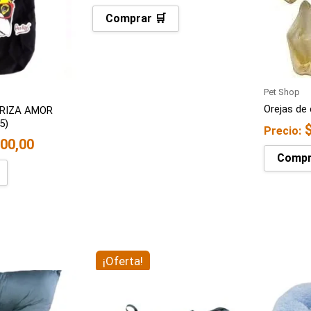
Comprar 🛒
Pet Shop
Orejas de
FRIZA AMOR
5)
Precio:
00,00
Compr
l
El
El
¡Oferta!
recio
precio
precio
ctual
original
actual