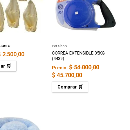
$ 54.000,00.
$ 45.700,00.
 cuero
Pet Shop
CORREA EXTENSIBLE 35KG
$
2.500,00
(4439)
ar 🛒
$
54.000,00
Precio:
$
45.700,00
Comprar 🛒