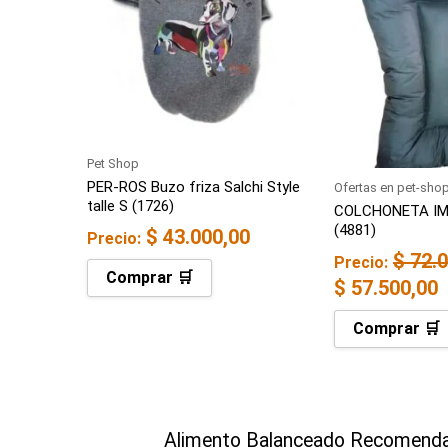
era:
e
$ 72.000,00.
$
Pet Shop
PER-ROS Buzo friza Salchi Style
Ofertas en pet-sho
talle S (1726)
COLCHONETA I
(4881)
$
43.000,00
Precio:
$
72.0
Precio:
Comprar 🛒
$
57.500,00
Comprar 🛒
Alimento Balanceado Recomenda