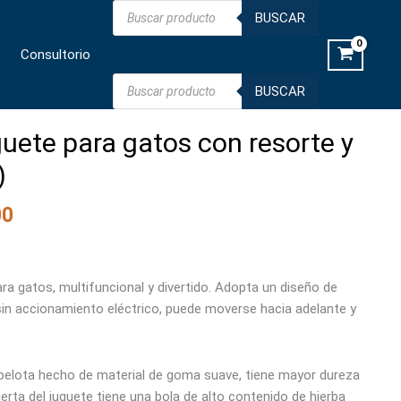
Búsqueda
para
BUSCAR
de
productos
gatos
Consultorio
con
resorte
Búsqueda
BUSCAR
de
y
productos
pelota
ete para gatos con resorte y
(0074)
cantidad
)
00
ara gatos, multifuncional y divertido. Adopta un diseño de
 sin accionamiento eléctrico, puede moverse hacia adelante y
pelota hecho de material de goma suave, tiene mayor dureza
erta del juguete tiene una bola de alto contenido de hierba