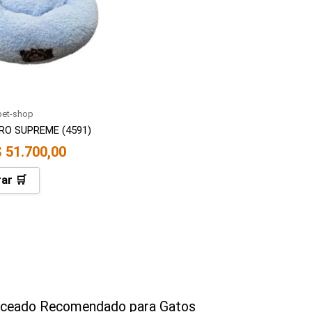
pet-shop
RO SUPREME (4591)
$
51.700,00
ar 🛒
nceado Recomendado para Gatos