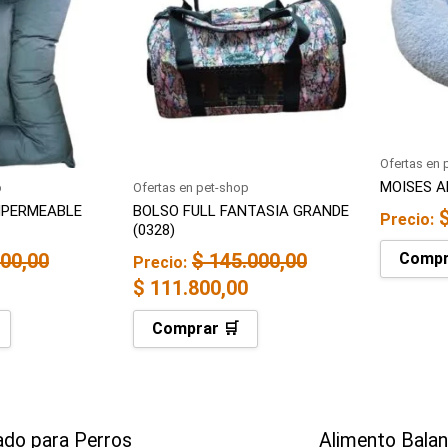
s:
era:
es:
 57.500,00.
$ 145.000,00.
$ 111.800,00.
Ofertas en 
MOISES A
p
Ofertas en pet-shop
MPERMEABLE
BOLSO FULL FANTASIA GRANDE
Precio:
(0328)
00,00
$
145.000,00
Compr
Precio:
$
111.800,00
Comprar 🛒
do para Perros
Alimento Bala