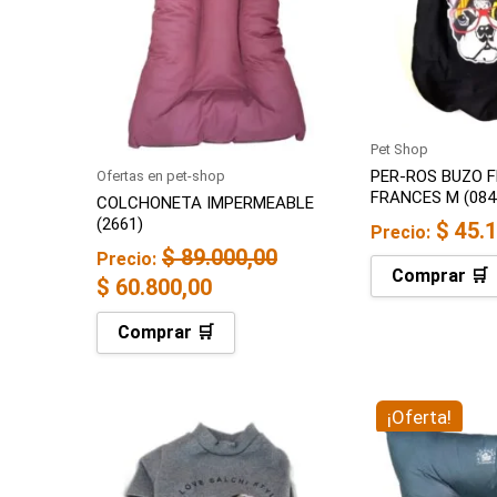
$ 89.000,00.
$ 60.800,00.
Pet Shop
PER-ROS BUZO 
Ofertas en pet-shop
FRANCES M (084
COLCHONETA IMPERMEABLE
(2661)
$
45.1
Precio:
$
89.000,00
Precio:
Comprar 🛒
$
60.800,00
Comprar 🛒
El
E
¡Oferta!
precio
p
original
a