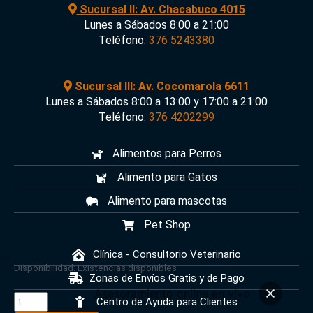
Sucursal II: Av. Chacabuco 4015
Lunes a Sábados 8:00 a 21:00
Teléfono:
376 5243380
Sucursal III: Av. Cocomarola 6611
Lunes a Sábados 8:00 a 13:00 y 17:00 a 21:00
Teléfono:
376 4202299
Alimentos para Perros
Alimento para Gatos
Alimento para mascotas
Pet Shop
Clínica - Consultorio Veterinario
COMEDERO
Disponibilidad:
Existencias disponibles
Zonas de Envíos Gratis y de Pago
CHICO
Asesoramiento online en vivo
SIMPLE
Centro de Ayuda para Clientes