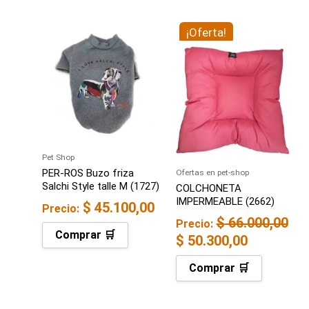
El
¡Oferta!
El
precio
precio
original
actual
era:
es:
$ 66.000,00.
$ 50.300,
Pet Shop
PER-ROS Buzo friza
Ofertas en pet-shop
Salchi Style talle M (1727)
COLCHONETA
IMPERMEABLE (2662)
$
45.100,00
Precio:
$
66.000,00
Precio:
Comprar 🛒
$
50.300,00
Comprar 🛒