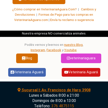
de
¿Cómo comprar en VeterinariaAguara.Com?
|
Cambios y
5
Devoluciones
|
Formas de Pago para tus compras en
VeterinariaAguara.com
|
Envía tu reclamo o sugerencia
Nuestra empresa NO comercializa animales.
Podés vernos y leernos en
nuestro Blog
,
Instagram
,
Facebook
y
Youtube
.
Blog
veterinariaguara
Veterinaria Aguará
Veterinaria Aguará
Sucursal I: Av. Francisco de Haro 3908
Lunes a Sábados 8:00 a 21:00
Domingos de 8:00 a 13:00
Teléfono:
376 4875115