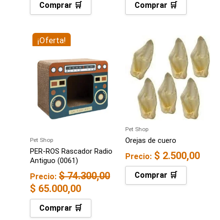
Comprar 🛒
Comprar 🛒
El
¡Oferta!
El
precio
precio
original
actual
era:
es:
$ 74.300,00.
$ 65.000,00.
Pet Shop
Orejas de cuero
Pet Shop
PER-ROS Rascador Radio
$
2.500,00
Precio:
Antiguo (0061)
$
74.300,00
Comprar 🛒
Precio:
$
65.000,00
Comprar 🛒