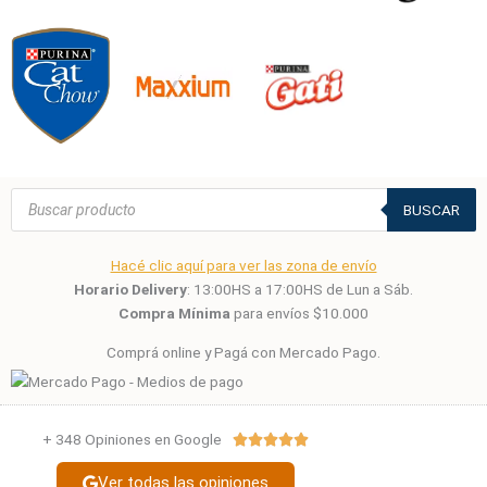
Búsqueda
de
BUSCAR
productos
Hacé clic aquí para ver las zona de envío
Horario Delivery
: 13:00HS a 17:00HS de Lun a Sáb.
Compra Mínima
para envíos $10.000
Comprá online y Pagá con Mercado Pago.
+ 348 Opiniones en Google
Valorado





con
Ver todas las opiniones
5