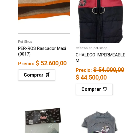
original
actual
era:
es:
$ 54.000,00.
$ 44.500,
Pet Shop
PER-ROS Rascador Maxi
Ofertas en pet-shop
(0017)
CHALECO IMPERMEABLE
M
$
52.600,00
Precio:
$
54.000,00
Precio:
Comprar 🛒
$
44.500,00
Comprar 🛒