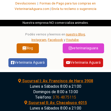
Devoluciones
|
Formas de Pago para tus compras en
VeterinariaAguara.com
|
Envía tu reclamo o sugerencia
Nuestra empresa NO comercializa animales.
Podés vernos y leernos en
nuestro Blog
,
Instagram
,
Facebook
y
Youtube
.
Blog
veterinariaguara
Veterinaria Aguará
Veterinaria Aguará
Sucursal I: Av. Francisco de Haro 3908
Lunes a Sábados 8:00 a 21:00
Domingos de 8:00 a 13:00
Teléfono:
376 4875115
Sucursal II: Av. Chacabuco 4015
Lunes a Sábados 8:00 a 21:00