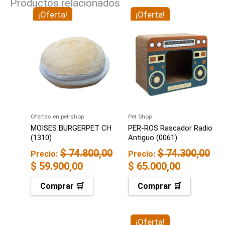
Productos relacionados
El
¡Oferta!
El
El
¡Oferta!
El
precio
precio
precio
precio
original
actual
original
actual
era:
es:
era:
es:
$ 74.800,00.
$ 59.900,00.
$ 74.300,00.
$ 65.000,
Ofertas en pet-shop
Pet Shop
MOISES BURGERPET CH
PER-ROS Rascador Radio
(1310)
Antiguo (0061)
$
74.800,00
$
74.300,00
Precio:
Precio:
$
59.900,00
$
65.000,00
Comprar 🛒
Comprar 🛒
El
¡Oferta!
El