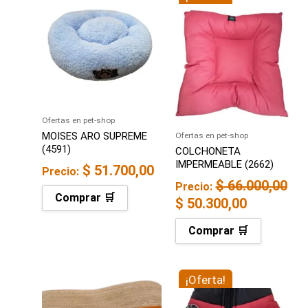
precio
precio
original
actual
era:
es:
$ 66.000,00.
$ 50.300,
Ofertas en pet-shop
MOISES ARO SUPREME
Ofertas en pet-shop
(4591)
COLCHONETA
IMPERMEABLE (2662)
$
51.700,00
Precio:
$
66.000,00
Precio:
Comprar 🛒
$
50.300,00
Comprar 🛒
El
¡Oferta!
El
precio
precio