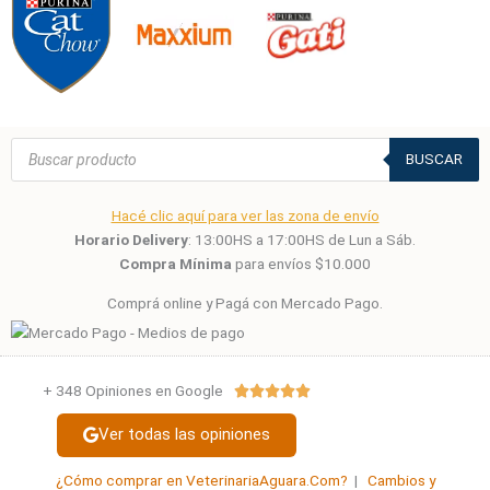
Búsqueda
de
BUSCAR
productos
Hacé clic aquí para ver las zona de envío
Horario Delivery
: 13:00HS a 17:00HS de Lun a Sáb.
Compra Mínima
para envíos $10.000
Comprá online y Pagá con Mercado Pago.
+ 348 Opiniones en Google
Valorado





con
Ver todas las opiniones
5
de
¿Cómo comprar en VeterinariaAguara.Com?
|
Cambios y
5