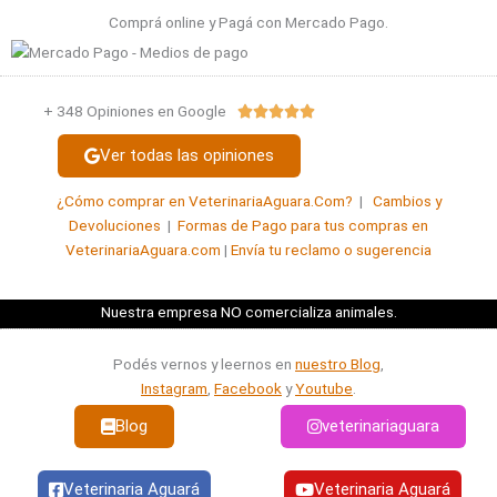
Comprá online y Pagá con Mercado Pago.
+ 348 Opiniones en Google
Valorado





con
Ver todas las opiniones
5
de
¿Cómo comprar en VeterinariaAguara.Com?
|
Cambios y
5
Devoluciones
|
Formas de Pago para tus compras en
VeterinariaAguara.com
|
Envía tu reclamo o sugerencia
Nuestra empresa NO comercializa animales.
Podés vernos y leernos en
nuestro Blog
,
Instagram
,
Facebook
y
Youtube
.
Blog
veterinariaguara
Veterinaria Aguará
Veterinaria Aguará