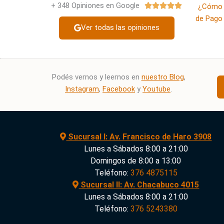
+ 348 Opiniones en Google
Valorado





¿Cómo 
con
de Pago 
Ver todas las opiniones
5
de
5
Podés vernos y leernos en
nuestro Blog
,
Instagram
,
Facebook
y
Youtube
.
Sucursal I: Av. Francisco de Haro 3908
Lunes a Sábados 8:00 a 21:00
Domingos de 8:00 a 13:00
Teléfono:
376 4875115
Sucursal II: Av. Chacabuco 4015
Lunes a Sábados 8:00 a 21:00
Teléfono:
376 5243380