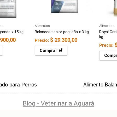
ros
Alimentos
Alimentos
grande x 15 kg
Balanced senior pequeña x 3 kg
Royal Cani
kg
900,00
$
29.300,00
Precio:
Precio:
Comprar 🛒
Compr
do para Perros
Alimento Bala
Blog - Veterinaria Aguará