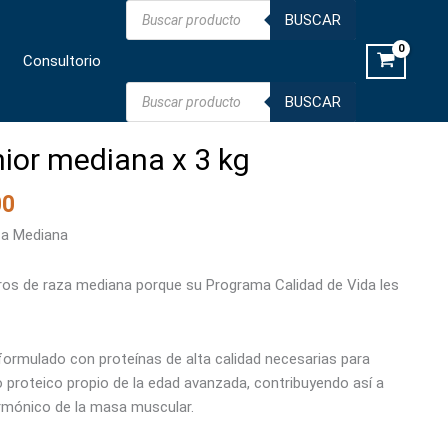
Búsqueda
x
BUSCAR
de
productos
3
Consultorio
kg
cantidad
Búsqueda
BUSCAR
de
productos
ior mediana x 3 kg
00
za Mediana
ros de raza mediana porque su Programa Calidad de Vida les
 formulado con proteínas de alta calidad necesarias para
proteico propio de la edad avanzada, contribuyendo así a
rmónico de la masa muscular.