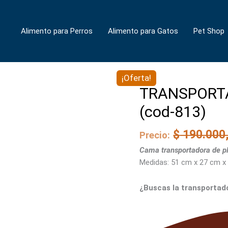
Alimento para Perros
Alimento para Gatos
Pet Shop
El
¡Oferta!
TRANSPORTADOR
precio
TRANSPORTA
-
actual
JAULA-
(cod-813)
es:
51x34x34
$ 126.800,00.
(cod-
$
190.000
Precio:
813)
Cama transportadora de p
cantidad
Medidas: 51 cm x 27 cm x
¿Buscas la transportad