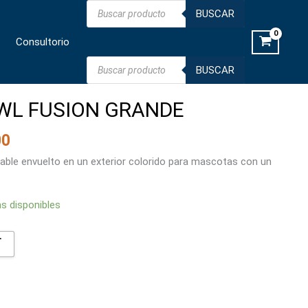
Búsqueda
FUSION
BUSCAR
de
productos
GRANDE
Consultorio
cantidad
Búsqueda
BUSCAR
de
productos
WL FUSION GRANDE
00
ble envuelto en un exterior colorido para mascotas con un
as disponibles
