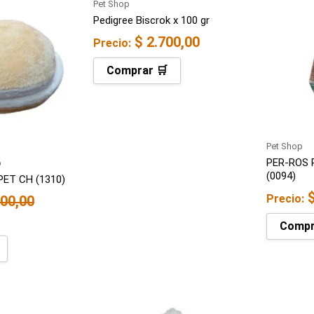
recio
Pet Shop
ctual
Pedigree Biscrok x 100 gr
s:
$
2.700,00
Precio:
 59.900,00.
Comprar 🛒
Pet Shop
PER-ROS 
p
(0094)
ET CH (1310)
Precio:
00,00
Compr