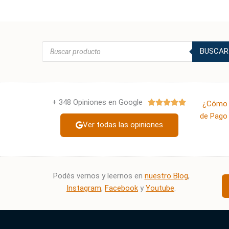
Búsqueda
BUSCAR
de
productos
+ 348 Opiniones en Google
Valorado





¿Cómo 
con
de Pago 
Ver todas las opiniones
5
de
5
Podés vernos y leernos en
nuestro Blog
,
Instagram
,
Facebook
y
Youtube
.