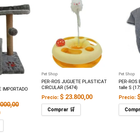
El
precio
actual
es:
.
$ 103.300,00.
Pet Shop
Pet Shop
PER-ROS JUGUETE PLASTICAT
PER-ROS B
CIRCULAR (5474)
talle S (1
E IMPORTADO
$
23.800,00
Precio:
Precio:
000,00
Comprar 🛒
Compr
0