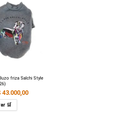
uzo friza Salchi Style
726)
$
43.000,00
ar 🛒