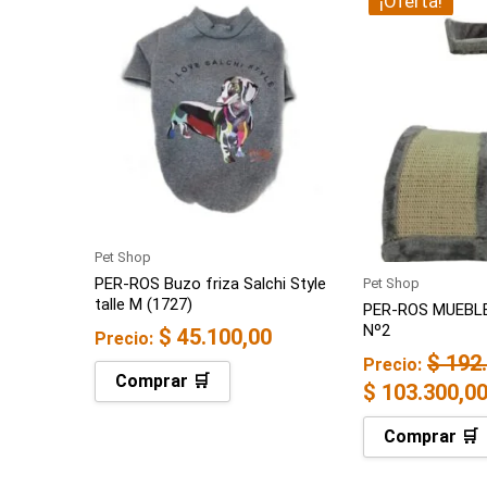
El
¡Oferta!
precio
original
era:
$ 192.000,00
Pet Shop
PER-ROS Buzo friza Salchi Style
Pet Shop
talle M (1727)
PER-ROS MUEBL
Nº2
$
45.100,00
Precio:
$
192.
Precio:
Comprar 🛒
$
103.300,0
Comprar 🛒