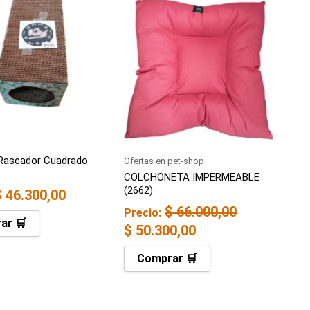
precio
precio
original
actual
era:
es:
$ 66.000,00.
$ 50.300,00.
Rascador Cuadrado
Ofertas en pet-shop
COLCHONETA IMPERMEABLE
(2662)
$
46.300,00
$
66.000,00
Precio:
ar 🛒
$
50.300,00
Comprar 🛒