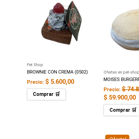
precio
p
original
a
era:
e
$ 74.800,00.
$
Pet Shop
BROWNIE CON CREMA (0502)
Ofertas en pet-sho
MOISES BURGERP
$
5.600,00
Precio:
$
74.8
Precio:
Comprar 🛒
$
59.900,00
Comprar 🛒