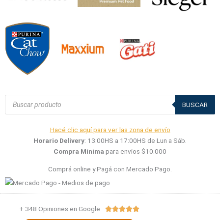
Búsqueda
de
BUSCAR
productos
Hacé clic aquí para ver las zona de envío
Horario Delivery
: 13:00HS a 17:00HS de Lun a Sáb.
Compra Mínima
para envíos $10.000
Comprá online y Pagá con Mercado Pago.
+ 348 Opiniones en Google
Valorado





con