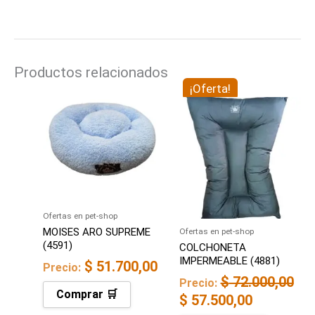
Productos relacionados
El
¡Oferta!
El
precio
precio
original
actual
era:
es:
$ 72.000,00.
$ 57.500,
Ofertas en pet-shop
MOISES ARO SUPREME
Ofertas en pet-shop
(4591)
COLCHONETA
IMPERMEABLE (4881)
$
51.700,00
Precio:
$
72.000,00
Precio:
Comprar 🛒
$
57.500,00