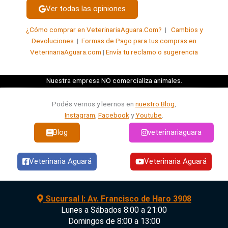
Ver todas las opiniones
5
de
¿Cómo comprar en VeterinariaAguara.Com?
|
Cambios y
5
Devoluciones
|
Formas de Pago para tus compras en
VeterinariaAguara.com
|
Envía tu reclamo o sugerencia
Nuestra empresa NO comercializa animales.
Podés vernos y leernos en
nuestro Blog
,
Instagram
,
Facebook
y
Youtube
.
Blog
veterinariaguara
Veterinaria Aguará
Veterinaria Aguará
Sucursal I: Av. Francisco de Haro 3908
Lunes a Sábados 8:00 a 21:00
Domingos de 8:00 a 13:00