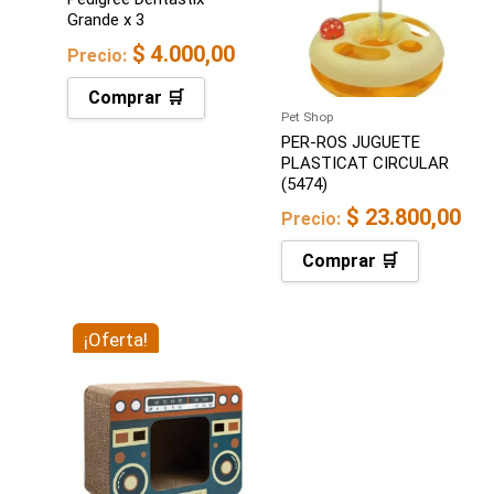
Grande x 3
$
4.000,00
Precio:
Comprar 🛒
Pet Shop
PER-ROS JUGUETE
PLASTICAT CIRCULAR
(5474)
$
23.800,00
Precio:
Comprar 🛒
El
¡Oferta!
El
precio
precio
original
actual
era:
es:
$ 74.300,00.
$ 65.000,00.