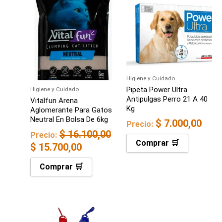
precio
precio
original
actual
era:
es:
$ 16.100,00.
$ 15.700,00.
Higiene y Cuidado
Pipeta Power Ultra
Higiene y Cuidado
Antipulgas Perro 21 A 40
Vitalfun Arena
Kg
Aglomerante Para Gatos
Neutral En Bolsa De 6kg
$
7.000,00
Precio:
$
16.100,00
Precio:
Comprar 🛒
$
15.700,00
Comprar 🛒