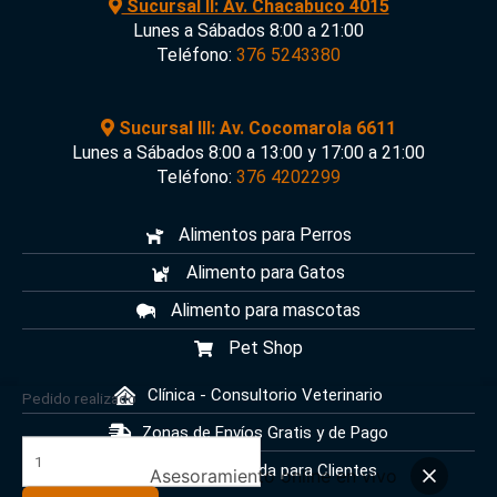
Sucursal II: Av. Chacabuco 4015
Lunes a Sábados 8:00 a 21:00
Teléfono:
376 5243380
Sucursal III: Av. Cocomarola 6611
Lunes a Sábados 8:00 a 13:00 y 17:00 a 21:00
Teléfono:
376 4202299
Alimentos para Perros
Alimento para Gatos
Alimento para mascotas
Pet Shop
Clínica - Consultorio Veterinario
Pipeta
Pedido realizado
Power
Zonas de Envíos Gratis y de Pago
Ultra
Centro de Ayuda para Clientes
Perros
Asesoramiento online en vivo
41