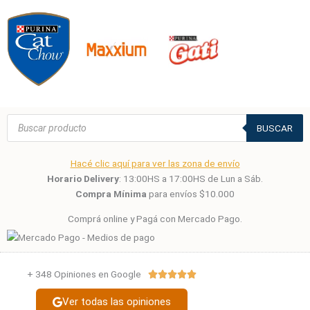
Búsqueda
de
BUSCAR
productos
Hacé clic aquí para ver las zona de envío
Horario Delivery
: 13:00HS a 17:00HS de Lun a Sáb.
Compra Mínima
para envíos $10.000
Comprá online y Pagá con Mercado Pago.
+ 348 Opiniones en Google
Valorado





con
Ver todas las opiniones
5