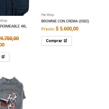
Pet Shop
-shop
BROWNIE CON CREMA (0502)
PERMEABLE 4XL
$
5.600,00
Precio:
9.750,00
Comprar 🛒
00
 🛒