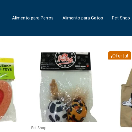
Alimento para Perros
Alimento para Gatos
Pet Shop
El
¡Oferta!
precio
original
era:
$ 57.400,
Pet Shop