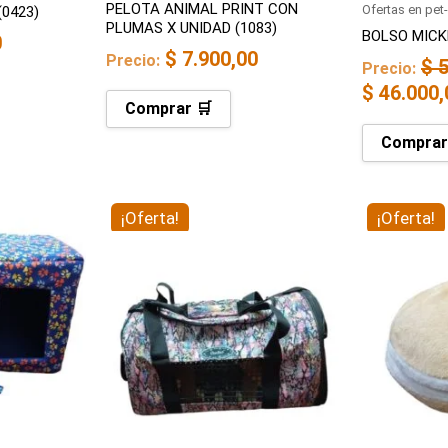
PELOTA ANIMAL PRINT CON
Ofertas en pet
0423)
PLUMAS X UNIDAD (1083)
BOLSO MICKE
0
$
7.900,00
Precio:
$
5
Precio:
$
46.000,
Comprar 🛒
Comprar
El
El
El
¡Oferta!
¡Oferta!
precio
precio
precio
original
actual
original
era:
es:
era:
$ 145.000,00.
$ 111.800,00.
$ 74.800,