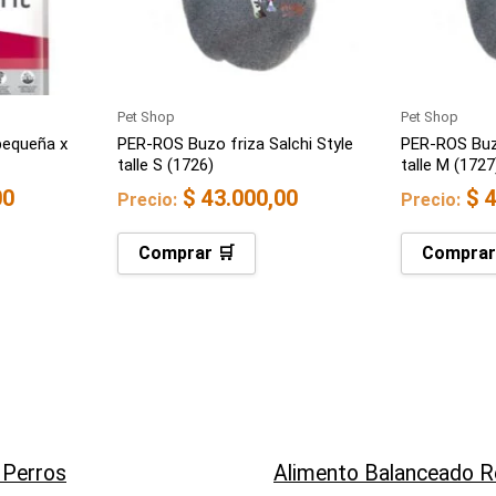
Pet Shop
Pet Shop
pequeña x
PER-ROS Buzo friza Salchi Style
PER-ROS Buzo
talle S (1726)
talle M (1727
00
$
43.000,00
$
4
Precio:
Precio:
Comprar 🛒
Comprar
 Perros
Alimento Balanceado 