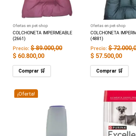
Ofertas en pet-shop
Ofertas en pet-shop
COLCHONETA IMPERMEABLE
COLCHONETA IMPER
(2661)
(4881)
$
89.000,00
$
72.000,
Precio:
Precio:
$
60.800,00
$
57.500,00
Comprar 🛒
Comprar 🛒
El
El
¡Oferta!
precio
precio
original
actual
era:
es:
$ 25.000,00.
$ 15.900,00.