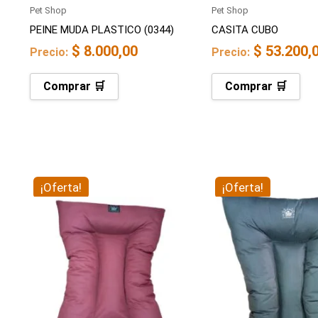
Pet Shop
Pet Shop
PEINE MUDA PLASTICO (0344)
CASITA CUBO
$
8.000,00
$
53.200,
Precio:
Precio:
Comprar 🛒
Comprar 🛒
El
El
El
El
¡Oferta!
¡Oferta!
precio
precio
precio
prec
original
actual
original
actu
era:
es:
era:
es:
$ 89.000,00.
$ 60.800,00.
$ 72.000,00.
$ 57.