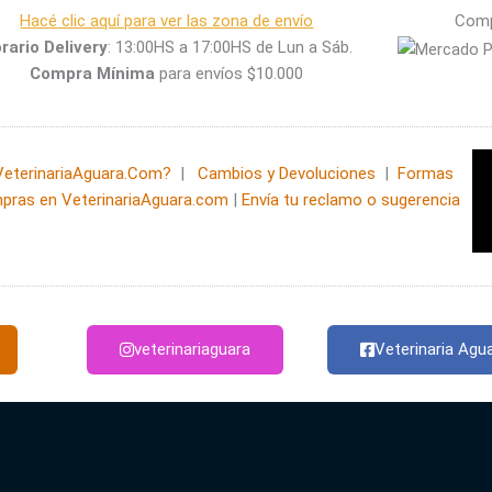
Hacé clic aquí para ver las zona de envío
Comp
rario Delivery
: 13:00HS a 17:00HS de Lun a Sáb.
Compra Mínima
para envíos $10.000
eterinariaAguara.Com?
|
Cambios y Devoluciones
|
Formas
pras en VeterinariaAguara.com
|
Envía tu reclamo o sugerencia
veterinariaguara
Veterinaria Agu