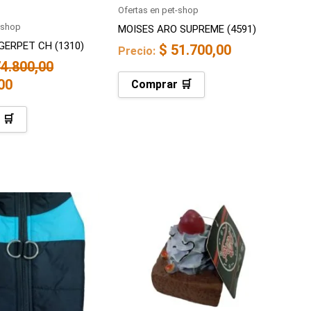
Ofertas en pet-shop
-shop
MOISES ARO SUPREME (4591)
GERPET CH (1310)
$
51.700,00
Precio:
4.800,00
00
Comprar 🛒
 🛒
El
precio
actual
es:
00.
$ 52.100,00.