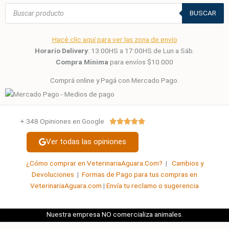
Búsqueda
de
BUSCAR
productos
Hacé clic aquí para ver las zona de envío
Horario Delivery
: 13:00HS a 17:00HS de Lun a Sáb.
Compra Mínima
para envíos $10.000
Comprá online y Pagá con Mercado Pago.
+ 348 Opiniones en Google
Valorado





con
Ver todas las opiniones
5
de
¿Cómo comprar en VeterinariaAguara.Com?
|
Cambios y
5
Devoluciones
|
Formas de Pago para tus compras en
VeterinariaAguara.com
|
Envía tu reclamo o sugerencia
Nuestra empresa NO comercializa animales.