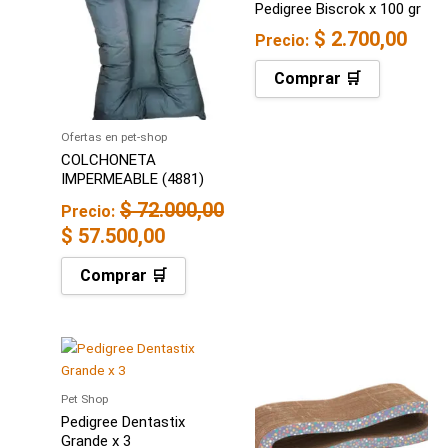
Pedigree Biscrok x 100 gr
era:
es:
$
2.700,00
$ 72.000,00.
$ 57.500,00.
Precio:
Comprar 🛒
Ofertas en pet-shop
COLCHONETA
IMPERMEABLE (4881)
$
72.000,00
Precio:
$
57.500,00
Comprar 🛒
Pet Shop
Pedigree Dentastix
Grande x 3