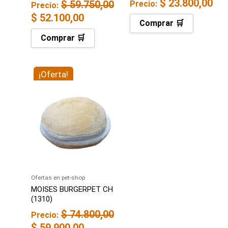
$
23.800,00
$
59.750,00
Precio:
Precio:
$
52.100,00
Comprar 🛒
Comprar 🛒
El
¡Oferta!
El
precio
precio
original
actual
era:
es:
$ 74.800,00.
$ 59.900,00.
Ofertas en pet-shop
MOISES BURGERPET CH
(1310)
$
74.800,00
Precio:
$
59.900,00