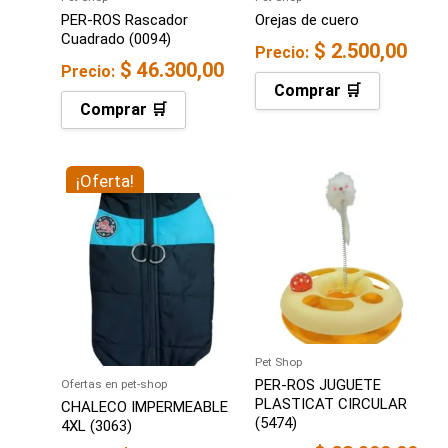
PER-ROS Rascador
Orejas de cuero
Cuadrado (0094)
$
2.500,00
Precio:
$
46.300,00
Precio:
Comprar 🛒
Comprar 🛒
El
¡Oferta!
El
precio
precio
original
actual
era:
es:
$ 59.750,00.
$ 52.100,00.
Pet Shop
PER-ROS JUGUETE
Ofertas en pet-shop
PLASTICAT CIRCULAR
CHALECO IMPERMEABLE
(5474)
4XL (3063)