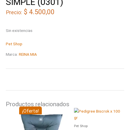
SIMPLE (0301)
$
4.500,00
Precio:
Sin existencias
Pet Shop
Marca:
REINA MIA
Productos relacionados
El
¡Oferta!
El
precio
precio
original
actual
Pet Shop