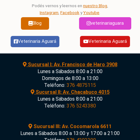
Podés vernos y leernos en
nuestro Blog
,
Instagram
,
Facebook
y
Youtube
.
Blog
veterinariaguara
Veterinaria Aguará
Veterinaria Aguará
Sucursal I: Av. Francisco de Haro 3908
Lunes a Sábados 8:00 a 21:00
Domingos de 8:00 a 13:00
Teléfono:
376 4875115
Sucursal II: Av. Chacabuco 4015
Lunes a Sábados 8:00 a 21:00
Teléfono:
376 5243380
Sucursal III: Av. Cocomarola 6611
Lunes a Sábados 8:00 a 13:00 y 17:00 a 21:00