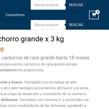
Búsqueda
x
BUSCAR
de
productos
3
Consultorio
kg
cantidad
Búsqueda
BUSCAR
de
productos
horro grande x 3 kg
00
s cachorros de raza grande hasta 18 meses
eal para perros cachorros de raza grande porque
ecimiento
les proporciona:
eche y huevo:
formulado con proteínas de alta
d y alto valor biológico provenientes del huevo y la leche,
ra la etapa de desarrollo y crecimiento de tu cachorro.
 defensas:
formulado con vitamina C y nucleótidos de
ctúan como moduladores de las defensas, ayudando a