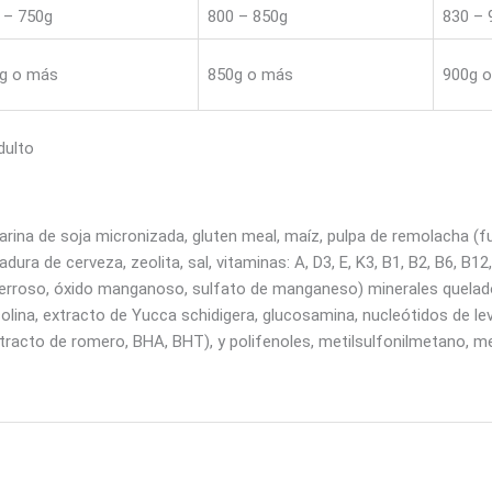
 – 750g
800 – 850g
830 – 
g o más
850g o más
900g 
dulto
o, harina de soja micronizada, gluten meal, maíz, pulpa de remolacha 
dura de cerveza, zeolita, sal, vitaminas: A, D3, E, K3, B1, B2, B6, B12
to ferroso, óxido manganoso, sulfato de manganeso) minerales quel
 colina, extracto de Yucca schidigera, glucosamina, nucleótidos de 
racto de romero, BHA, BHT), y polifenoles, metilsulfonilmetano, met