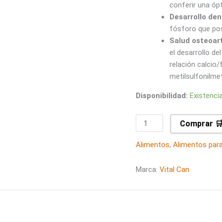
conferir una óp
Desarrollo den
fósforo que pos
Salud osteoart
el desarrollo de
relación calcio
metilsulfonilme
Disponibilidad:
Existenci
Comprar 
Alimentos
,
Alimentos par
Marca:
Vital Can