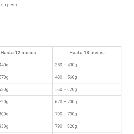
 su peso.
Hasta 12 meses
Hasta 18 meses
440g
350 – 430g
570g
430 – 560g
630g
560 – 620g
720g
620 – 700g
800g
700 – 790g
830g
790 – 820g