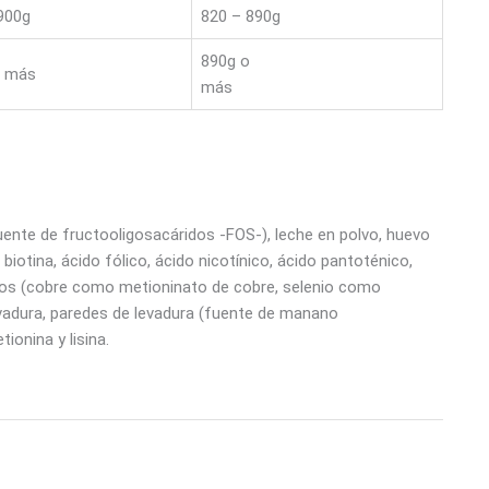
900g
820 – 890g
890g o
o más
más
(fuente de fructooligosacáridos -FOS-), leche en polvo, huevo
, biotina, ácido fólico, ácido nicotínico, ácido pantoténico,
ados (cobre como metioninato de cobre, selenio como
levadura, paredes de levadura (fuente de manano
ionina y lisina.