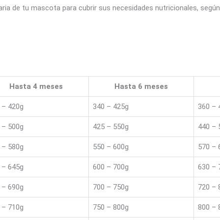
ria de tu mascota para cubrir sus necesidades nutricionales, según
Hasta 4 meses
Hasta 6 meses
 – 420g
340 – 425g
360 – 
 – 500g
425 – 550g
440 – 
 – 580g
550 – 600g
570 – 
 – 645g
600 – 700g
630 – 
 – 690g
700 – 750g
720 – 
 – 710g
750 – 800g
800 – 