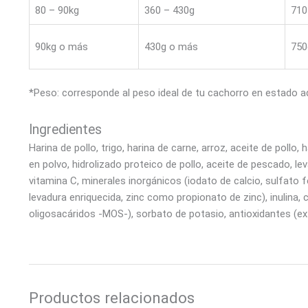
80 – 90kg
360 – 430g
710
90kg o más
430g o más
750
*Peso: corresponde al peso ideal de tu cachorro en estado a
Ingredientes
Harina de pollo, trigo, harina de carne, arroz, aceite de poll
en polvo, hidrolizado proteico de pollo, aceite de pescado, leva
vitamina C, minerales inorgánicos (iodato de calcio, sulfa
levadura enriquecida, zinc como propionato de zinc), inulina,
oligosacáridos -MOS-), sorbato de potasio, antioxidantes (ext
Productos relacionados