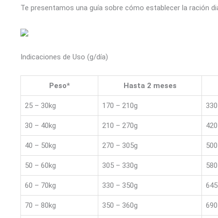
Te presentamos una guía sobre cómo establecer la ración dia
Indicaciones de Uso (g/día)
Peso*
Hasta 2 meses
25 – 30kg
170 – 210g
330
30 – 40kg
210 – 270g
420
40 – 50kg
270 – 305g
500
50 – 60kg
305 – 330g
580
60 – 70kg
330 – 350g
645
70 – 80kg
350 – 360g
690