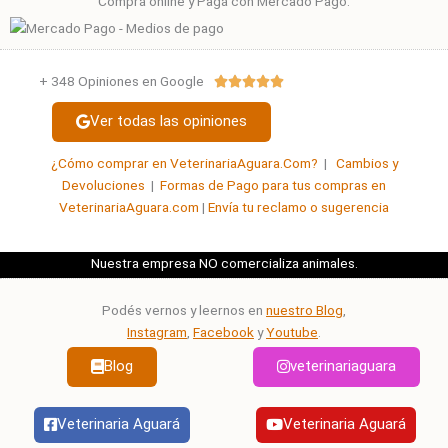
Comprá online y Pagá con Mercado Pago.
+ 348 Opiniones en Google
Valorado





con
Ver todas las opiniones
5
de
¿Cómo comprar en VeterinariaAguara.Com?
|
Cambios y
5
Devoluciones
|
Formas de Pago para tus compras en
VeterinariaAguara.com
|
Envía tu reclamo o sugerencia
Nuestra empresa NO comercializa animales.
Podés vernos y leernos en
nuestro Blog
,
Instagram
,
Facebook
y
Youtube
.
Blog
veterinariaguara
Veterinaria Aguará
Veterinaria Aguará